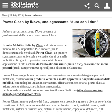
News
| 26 July 2023 | Autore: redazione
Power Clean by iNova, uno sgrassante “duro con i duri”
Pulitore sgrassante spray: iNova presenta ai
professionisti della riparazione Power Clean.
Innotec Mobility Italia by
iNova
è al primo posto nel
mondo, tra i 22 importatori PCS Innotec, per le
dimostrazioni e la vendita di
Power Clean
, un pulitore
sgrassante spray, universale e versatile, che si usa nella
mobilità a 360 gradi. Il prodotto trova infatti la sua
applicazione in tutti i settori:
dall’auto alle due ruote (moto e bici), così come nei mezzi
pesanti
(truck, camper e mezzi agricoli) fino al settore della nautica.
Power Clean svolge la sua funzione come sgrassatore per motori e detergente per parti
metalliche, rivelandosi
un prodotto versatile e molto apprezzato dai professionisti della
mobilità
, con molteplici utilizzi in carrozzeria, officina e concessionaria, grazie alla sua
azione pulente efficace, sia chimica sia meccanica.
Per la scheda tecnica del prodotto consultare il sito all’indirizzo
https://www.innotec-
mobility.it/prodotti/power-clean/
.
Power Clean rimuove polvere dei freni, catrame, cera protettiva, grasso e diverse cere (anche
rivestimenti in ML, cera per scatolati) e si usa per freni e frizioni, parti del motore, parti
metalliche, sistemi di trasmissione, sistemi di carburazione, coppe olio, debimetri, rulli