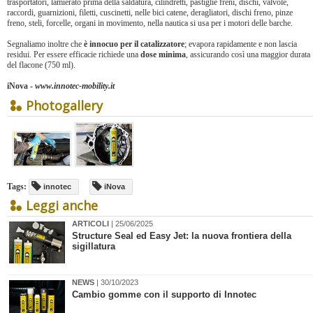
trasportatori, lamierato prima della saldatura, cilindretti, pastiglie freni, dischi, valvole,
raccordi, guarnizioni, filetti, cuscinetti, nelle bici catene, deragliatori, dischi freno, pinze
freno, steli, forcelle, organi in movimento, nella nautica si usa per i motori delle barche.
Segnaliamo inoltre che
è innocuo per il catalizzatore
; evapora rapidamente e non lascia
residui. Per essere efficacie richiede una
dose minima
, assicurando così una maggior durata
del flacone (750 ml).
iNova -
www.innotec-mobility.it
Photogallery
Tags:
innotec
iNova
Leggi anche
ARTICOLI
| 25/06/2025
Structure Seal ed Easy Jet: la nuova frontiera della
sigillatura
NEWS
| 30/10/2023
​Cambio gomme con il supporto di Innotec