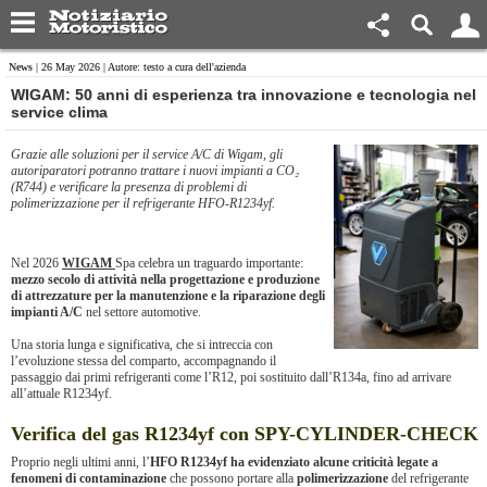
News
| 26 May 2026 | Autore: testo a cura dell'azienda
WIGAM: 50 anni di esperienza tra innovazione e tecnologia nel
service clima
Grazie alle soluzioni per il service A/C di Wigam, gli
autoriparatori potranno trattare i nuovi impianti a CO₂
(R744) e verificare la presenza di problemi di
polimerizzazione per il refrigerante HFO-R1234yf.
Nel 2026
WIGAM
Spa celebra un traguardo importante:
mezzo secolo di attività nella progettazione e produzione
di attrezzature per la manutenzione e la riparazione degli
impianti A/C
nel settore automotive.
Una storia lunga e significativa, che si intreccia con
l’evoluzione stessa del comparto, accompagnando il
passaggio dai primi refrigeranti come l’R12, poi sostituito dall’R134a, fino ad arrivare
all’attuale R1234yf.
Verifica del gas R1234yf con SPY-CYLINDER-CHECK
Proprio negli ultimi anni, l’
HFO R1234yf ha evidenziato alcune criticità legate a
fenomeni di contaminazione
che possono portare alla
polimerizzazione
del refrigerante