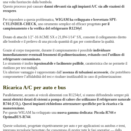
una volta fuoriuscito dalla bombola.
Questo processo può causare
danni rilevanti sia agli impianti A/C sia alle stazioni di
recupero
.
Per rispondere a questa problematica,
WIGAM ha sviluppato e brevettato SPY-
CYLINDER-CHECK
, uno strumento semplice ed efficace progettato
per il
campionamento e la verifica del refrigerante R1234yf
.
Dotato di attacchi 1/2"-16 ACME SX e 21,8W-1/14" SX, consente il collegamento diretto
alle bombole e il prelievo di una piccola quantità di gas per controllarne la qualità.
Grazie al corpo trasparente, durante il campionamento è possibile
individuare
immediatamente eventuali fenomeni di polimerizzazione, evitando così l’utilizzo di
refrigerante contaminato.
Lo strumento è inoltre
ispezionabile e facilmente pulibile
, caratteristica che ne permette il
riutilizzo per test multipli.
Un ulteriore vantaggio è rappresentato dall’
assenza di tubazioni accessorie
, che potrebbero
compromettere l’affidabilità del test e risultare inutilizzabili in caso di polimerizzazione.
Ricarica A/C per auto e bus
Parallelamente, accanto ai veicoli alimentati con R1234yf, si stanno diffondendo sempre più
mezzi elettrici dotati di sistemi a pompa di calore che utilizzano il refrigerante naturale
R744 (CO₂). Questi impianti richiedono attrezzature specifiche per la ricarica e la
manutenzione.
Per questo WIGAM ha sviluppato una
nuova gamma dedicata: Piccola-R744 e
OptimaBUS-R744
.
Queste soluzioni, progettate rispettivamente per auto e per applicazioni su autobus e treni,
integrano tecnologie brevettate che consentono di gestire tutte le fasi operative — dallo