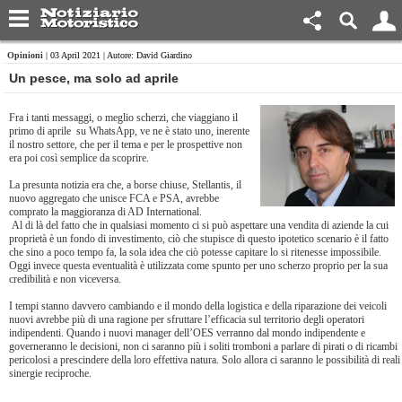
Opinioni
| 03 April 2021 | Autore: David Giardino
​Un pesce, ma solo ad aprile
Fra i tanti messaggi, o meglio scherzi, che viaggiano il
primo di aprile su WhatsApp, ve ne è stato uno, inerente
il nostro settore, che per il tema e per le prospettive non
era poi così semplice da scoprire.
La presunta notizia era che, a borse chiuse, Stellantis, il
nuovo aggregato che unisce FCA e PSA, avrebbe
comprato la maggioranza di AD International.
Al di là del fatto che in qualsiasi momento ci si può aspettare una vendita di aziende la cui
proprietà è un fondo di investimento, ciò che stupisce di questo ipotetico scenario è il fatto
che sino a poco tempo fa, la sola idea che ciò potesse capitare lo si ritenesse impossibile.
Oggi invece questa eventualità è utilizzata come spunto per uno scherzo proprio per la sua
credibilità e non viceversa.
I tempi stanno davvero cambiando e il mondo della logistica e della riparazione dei veicoli
nuovi avrebbe più di una ragione per sfruttare l’efficacia sul territorio degli operatori
indipendenti. Quando i nuovi manager dell’OES verranno dal mondo indipendente e
governeranno le decisioni, non ci saranno più i soliti tromboni a parlare di pirati o di ricambi
pericolosi a prescindere della loro effettiva natura. Solo allora ci saranno le possibilità di reali
sinergie reciproche.