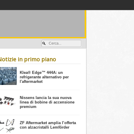
Accedi / registrati
Notizie in primo piano
​Klea® Edge™ 444A: un
refrigerante alternativo per
l'aftermarket
Nissens lancia la sua nuova
linea di bobine di accensione
premium
ZF Aftermarket amplia l’offerta
con alzacristalli Lemförder