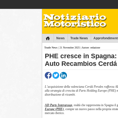
Collins
News
Trade News
Approfondiment
Trade News
| 21 November 2025 | Autore: redazione
​PHE cresce in Spagna:
Auto Recambios Cerdá
L’acquisizione della valenciana Cerdá Perales rafforza AD
alla strategia di crescita di Parts Holding Europe (PHE) 
distribuzione di ricambi.
AD Parts Intergroup
, realtà che rappresenta in Spagna il
Europe (PHE)
, compie un nuovo passo nella propria strat
mercato iberico.