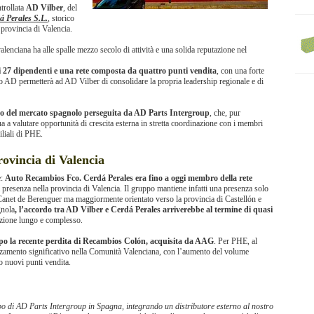
ntrollata
AD Vilber
, del
 Perales S.L.
, storico
 provincia di Valencia.
valenciana ha alle spalle mezzo secolo di attività e una solida reputazione nel
gi 27 dipendenti e una rete composta da quattro punti vendita
, con una forte
o AD permetterà ad AD Vilber di consolidare la propria leadership regionale e di
to del mercato spagnolo perseguita da AD Parts Intergroup
, che, pur
ua a valutare opportunità di crescita esterna in stretta coordinazione con i membri
liali di PHE.
rovincia di Valencia
e:
Auto Recambios Fco. Cerdá Perales era fino a oggi membro della rete
 presenza nella provincia di Valencia. Il gruppo mantiene infatti una presenza solo
Canet de Berenguer ma maggiormente orientato verso la provincia di Castellón e
gnola
, l’accordo tra AD Vilber e Cerdá Perales arriverebbe al termine di quasi
azione lungo e complesso.
po la recente perdita di Recambios Colón, acquisita da AAG
. Per PHE, al
orzamento significativo nella Comunità Valenciana, con l’aumento del volume
ro nuovi punti vendita.
o di AD Parts Intergroup in Spagna, integrando un distributore esterno al nostro