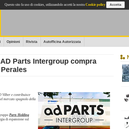
Questo sito fa uso di cookies, utilizzandolo accetti la nostra
Cookie policy
Accetta
i
Opinioni
Rivista
Autofficina Autorizzata
 AD Parts Intergroup compra
 Perales
 Vilber e contribuisce
nel mercato spagnolo della
 gruppo
Parts Holding
egia di espansione sul