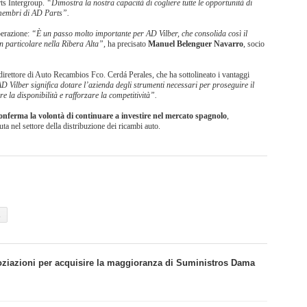
rts Intergroup.
“Dimostra la nostra capacità di cogliere tutte le opportunità di
 membri di AD Parts”.
perazione:
“È un passo molto importante per AD Vilber, che consolida così il
in particolare nella Ribera Alta”,
ha precisato
Manuel Belenguer Navarro
, socio
 direttore di Auto Recambios Fco. Cerdá Perales, che ha sottolineato i vantaggi
 Vilber significa dotare l’azienda degli strumenti necessari per proseguire il
 la disponibilità e rafforzare la competitività”.
onferma la volontà di continuare a investire nel mercato spagnolo
,
ta nel settore della distribuzione dei ricambi auto.
oziazioni per acquisire la maggioranza di Suministros Dama