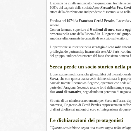
L’azienda ha infatti annunciato l’acquisizione, tramite la co
100% del capitale della società
Auto Recambios Fco. Cerdá
attore della distribuzione indipendente di ricambi auto nella
Fondata nel
1974
da
Francisco Cerdá Perales
, l’azienda 
settore.
Con un fatturato superiore ai
6 milioni di euro, conta og
presenza nella zona della Ribera Alta. L’ingresso nel grupp
ampliare ulteriormente la capacità di servizio sul territorio.
L’operazione si inserisce nella
strategia di consolidamen
privilegiando partnership interne alla rete AD Parts, contin
del gruppo, indipendentemente dal fatto che siano o meno fi
Serca perde un socio storico nella p
L’operazione modifica anche gli equilibri del mercato local
Serca
, che con questa uscita vede ridimensionata la propria
parziale tramite Recambios Segorbe, operatore con sede a 
parte dell’Aragona. Secondo alcune fonti della stampa spa
due anni di trattative
, segnalando un percorso di negozi
Si tratta di un ulteriore arretramento per Serca nell’area,
do
contrario, l’ingresso di Cerdá Perales rappresenta un raff
d’affari di oltre sei milioni di euro e l’integrazione di quatt
Le dichiarazioni dei protagonisti
“Questa acquisizione segna una nuova tappa nello svilupp