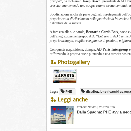
gruppo”
, ha dichiarato
Josep Bosch
, presidente di AD Pa
crescita, mantenendo una cooperazione stretta con tutti i
Soddisfazione anche da parte degli altri protagonisti dell’o
proprio ruolo di riferimento nella provincia di Valencia e 
e direttore della società.
A fare eco alle sue parole,
Bernardo Cerdá Boix
, socio e
dell’integrazione nel gruppo AD:
“Entrare in AD tramite AD
proprio sviluppo, ampliare le gamme di prodotti, migliorare
Con questa acquisizione, dunque
, AD Parts Intergroup c
rafforzando la propria rete e puntando a una crescita sostenu
Photogallery
Tags:
PHE
distribuzione ricambi spagna
Leggi anche
TRADE NEWS
| 25/02/2026
​Dalla Spagna: PHE avvia neg