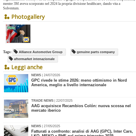
mentre 3M aveva scorporato nel 2024 la propria divisione healthcare, dando vita a
Solventum.
Photogallery
Tags:
Alliance Automotive Group
genuine parts company
aftermarket intenazionale
Leggi anche
NEWS
| 24/07/2026
​GPC rivede le stime 2026: meno ottimismo in Nord
America, meglio a livello internazionale
TRADE NEWS
| 22/07/2025
​AAG acquisisce Recambios Colón: nuova scossa nel
mercato iberico
NEWS
| 27/05/2025
​Fatturati a confronto: analisi di AAG (GPC), Inter Cars,
LKQ, MEKO e PHE nel primo trimestre 2025