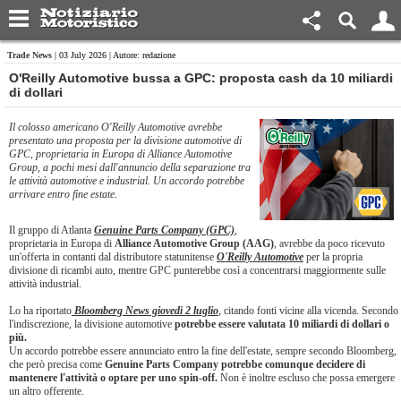
Trade News
| 03 July 2026 | Autore: redazione
O'Reilly Automotive bussa a GPC: proposta cash da 10 miliardi
di dollari
Il colosso americano O'Reilly Automotive avrebbe
presentato una proposta per la divisione automotive di
GPC, proprietaria in Europa di Alliance Automotive
Group, a pochi mesi dall'annuncio della separazione tra
le attività automotive e industrial. Un accordo potrebbe
arrivare entro fine estate.
Il gruppo di Atlanta
Genuine Parts Company (GPC)
,
proprietaria in Europa di
Alliance Automotive Group (AAG)
, avrebbe da poco ricevuto
un'offerta in contanti dal distributore statunitense
O'Reilly Automotive
per la propria
divisione di ricambi auto, mentre GPC punterebbe così a concentrarsi maggiormente sulle
attività industrial.
Lo ha riportato
Bloomberg News giovedì 2 luglio
, citando fonti vicine alla vicenda. Secondo
l'indiscrezione, la divisione automotive
potrebbe essere valutata 10 miliardi di dollari o
più.
Un accordo potrebbe essere annunciato entro la fine dell'estate, sempre secondo Bloomberg,
che però precisa come
Genuine Parts Company potrebbe comunque decidere di
mantenere l'attività o optare per uno spin-off.
Non è inoltre escluso che possa emergere
un altro offerente.