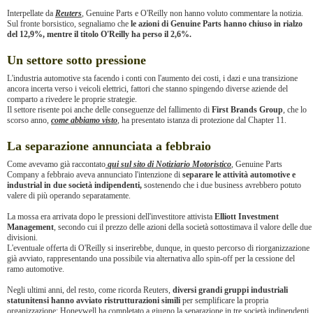
Interpellate da
Reuters
, Genuine Parts e O'Reilly non hanno voluto commentare la notizia.
Sul fronte borsistico, segnaliamo che
le azioni di Genuine Parts hanno chiuso in rialzo
del 12,9%, mentre il titolo O'Reilly ha perso il 2,6%.
Un settore sotto pressione
L'industria automotive sta facendo i conti con l'aumento dei costi, i dazi e una transizione
ancora incerta verso i veicoli elettrici, fattori che stanno spingendo diverse aziende del
comparto a rivedere le proprie strategie.
Il settore risente poi anche delle conseguenze del fallimento di
First Brands Group
, che lo
scorso anno,
come abbiamo visto
, ha presentato istanza di protezione dal Chapter 11.
La separazione annunciata a febbraio
Come avevamo già raccontato
qui sul sito di Notiziario Motoristico
, Genuine Parts
Company a febbraio aveva annunciato l'intenzione di
separare le attività automotive e
industrial in due società indipendenti,
sostenendo che i due business avrebbero potuto
valere di più operando separatamente.
La mossa era arrivata dopo le pressioni dell'investitore attivista
Elliott Investment
Management
, secondo cui il prezzo delle azioni della società sottostimava il valore delle due
divisioni.
L'eventuale offerta di O'Reilly si inserirebbe, dunque, in questo percorso di riorganizzazione
già avviato, rappresentando una possibile via alternativa allo spin-off per la cessione del
ramo automotive.
Negli ultimi anni, del resto, come ricorda Reuters,
diversi grandi gruppi industriali
statunitensi hanno avviato ristrutturazioni simili
per semplificare la propria
organizzazione: Honeywell ha completato a giugno la separazione in tre società indipendenti,