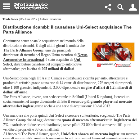
Trade News
| 05 June 2017 | Autore: redazione
Distribuzione ricambi: il canadese Uni-Select acquisisce The
Parts Alliance
Continuano senza sosta le acquisizioni nel mondo della
distribuzione ricambi. È degli ultimi giorni la notizia che
The Parts Alliance Group
, uno dei principali
distributori di ricambi nel Regno Unito membro di
Nexus
Automotive International
, è stato acquisito da
Uni-
Select
, distributore canadese del comparto automotive
aftermarket, per la cifra di
205 milioni di dollari
.
Uni-Select opera negli USA e in Canada e distribuisce ricambi per auto, attrezzature e
prodotti di refinish grazie a una rete di 14 centri di distribuzione, 276 negozi di proprietà,
oltre 1.100 grossisti indipendenti, 3.000 dipendenti e un
giro d’affari di 1,2 miliardi di
dollari all’anno
.
The Parts Alliance, invece, con sede centrale in Solihull (United Kingdom), è cresciuto
costantemente nel tempo diventando di fatto il
secondo più grande player nel mercato
aftermarket inglese
grazie anche a una serie di acquisizioni: 10 dal 2012.
Una manovra che porta quindi Uni-Select a crescere sul territorio, scegliendo The Parts
Alliance Group che ad oggi detiene una
quota di mercato aftermarket in Inghilterra del
7%
, usufruisce di due centri distributivi, serve più di 23.000 clienti attraverso 161 punti
vendita di proprietà e 38 centri affiliati.
Al fianco di The Parts Alliance, quindi,
Uni-Select sbarca sul mercato inglese
: un mercato
ricco di opportunità, ampio e frammentato in cui, a quanto si legge sul comunicato stampa