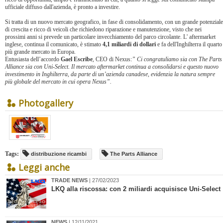
ufficiale diffuso dall'azienda, è pronto a investire.
Si tratta di un nuovo mercato geografico, in fase di consolidamento, con un grande potenziale
di crescita e ricco di veicoli che richiedono riparazione e manutenzione, visto che nei
prossimi anni si prevede un particolare invecchiamento del parco circolante. L' aftermarket
inglese, continua il comunicato, è stimato
4,1 miliardi di dollari
e fa dell'Inghilterra il quarto
più grande mercato in Europa.
Entusiasta dell’accordo
Gael Escribe
, CEO di Nexus:
” Ci congratuliamo sia con The Parts
Alliance sia con Uni-Select. Il mercato aftermarket continua a consolidarsi e questo nuovo
investimento in Inghilterra, da parte di un’azienda canadese, evidenzia la natura sempre
più globale del mercato in cui opera Nexus”.
Photogallery
Tags:
distribuzione ricambi
The Parts Alliance
Leggi anche
TRADE NEWS
| 27/02/2023
LKQ alla riscossa: con 2 miliardi acquisisce Uni-Select
NEWS
| 12/11/2021