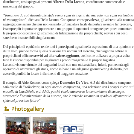
distributore, così spiega ai presenti
Alberto Dello Iacono
, coordinatore commerciale e
marketing del gruppo.
“Rimanere da soli davanti alle sfide sempre più stringenti del mercato non è più sostenibile
nè vantaggioso”
, dichiara Dello Iacono. Con questa consapevolezza, gli aderenti alla neonata
aggregazione sanno che pur non essendo un’iniziativa facile da portare avanti e far crescere,
è sempre più importante appartenere a un gruppo di operatori omogenei per poter aumentare
le proprie conoscenze e gli strumenti di fidelizzazione dei propri clienti; servizi i cui costi
sarebbero insostenibili singolarmente.
Dal principio di equità che rende tutti i partecipanti uguali nella espressione di una opinione e
di un voto, prende forma questa relazione fra uomini del mercato, che vogliono offrire ai
propri clienti officine
servizi ad alto valore aggiunto
, così come utilizzare a propria volta
tutte le risorse disponibili per migliorare i propri magazzini e la propria logistica.
La condivisione virtuale dei magazzini locali con una ottica stellare, infatti, permetterà agli
operatori di ottimizzare gli stock, anche in base a un adeguato geomarketing dedicato, per
avere disponibili in locale i riferimenti di maggiore rotazione.
Il compito di Aldo Romeo, come spiega
Domenico De Vivo
, AD del distributore campano,
sarà quello di
“sollecitare, in ogni area di competenza, una relazione con i propri clienti sul
modello di CarsSikelia e di AAG, poiché è solo attraverso la condivisione di strategie,
strumenti e l’ottimizzazione della risorse, che le aziende saranno in grado di affrontare le
sfide del prossimo futuro”.
Photogallery