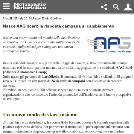
Articoli
| 25 July 2018 | Autore: David Giardino
Nasce AAG scarl: la risposta campana al cambiamento
Nasce una nuova realtà nel mondo della distribuzione
automotive: un Consorzio che punta sull’unione di 24
ricambisti indipendenti per sviluppare una nuova
strategia di vendita.
In una splendida location alle porte della Reggia di Caserta, è stata presentata alla stampa
nazionale e ai fornitori partner una nuova formula di aggregazione di ricambisti:
AAG scarl
(Alliance Automotive Group).
Sulle tracce già percorse di
CarsSikelia
, il consorzio di 48 ricambisti siciliani, il 18 giugno è
nato AAG Scarl, un
consorzio di 24 ricambisti campani
con l’obiettivo di crescere
assieme.
23 milioni in acquisto e 1.200 officine servite: sono i numeri di questa neonata
organizzazione che, conoscendo l’azienda promotrice dell’iniziativa, avrà buone prospettive
di sviluppo.
Un nuovo modo di stare insieme
24 ricambisti e un distributore, la società
Aldo Romeo
: questa è la formula esportata dalla
positiva esperienza siciliana, per permettere ai ricambisti di poter operare sul territorio con
maggiori strumenti a disposizione, grazie alla collaborazione fra colleghi e a un partner