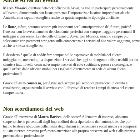
Anche Arval all’evento
Marco Mosaici
, direttore network officine di Arval, ha voluto partecipare personalmente
all’evento, dimostrando con la sua presenza l’importanza e la stima imprenditoriale che
Autelektra ha saputo raccogliere anche da questa importante tipologia di cliente.
Le
flotte
, infatti, saranno sempre più importanti per l’autoriparazione del futuro, poiché
l’utenza, con lo svecchiamento del circolante, preferirà con sempre maggiore percentuali il
noleggio al possesso. La rete delle officine di Arval, per Mosaici, saranno sempre più
selezionate con parametri stringenti sulla competenza e i servizi ad alto valore aggiunto, come
anche la stessa accoglienza.
Il desiderio è quello di soddisfare sempre più le aspettative di mobilità del cliente
noleggiatore, mettendogli a disposizione i servizi che oggi si ritengono indispensabili per un
cliente a tutti i livelli, come ad esempio i servizi di auto sostitutiva, presa e riconsegna, o
quelli offerti dalle officine mobili per i tagliandi direttamente in sede di alcuni clienti
professionali.
Grazie all’
auto connessa
, per Arval sarà sempre più semplice prevedere un evento e
canalizzarlo, organizzando il servizio con l’obiettivo di rendere i tempi di attesa del cliente
sempre minori.
Non scordiamoci del web
Grazie all’intervento di
Mauro Baricca
, della società Allenatore di impresa, abbiamo
scoperto che le percentuali degli imprenditori della riparazione dell’automobile, che pur
hanno le stesse abitudine della media degli italiani a frequentare i social media e a comprare
sui siti internet, prestano però meno attenzione alla propria presenza sul web e alla propria
presentazione professionale.