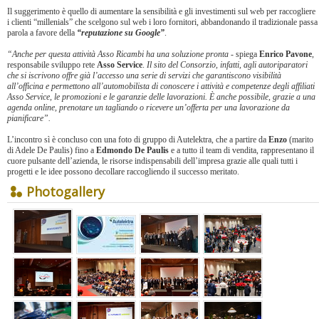
Il suggerimento è quello di aumentare la sensibilità e gli investimenti sul web per raccogliere
i clienti “millenials” che scelgono sul web i loro fornitori, abbandonando il tradizionale passa
parola a favore della
“reputazione su Google”
.
“Anche per questa attività Asso Ricambi ha una soluzione pronta
- spiega
Enrico Pavone
,
responsabile sviluppo rete
Asso Service
.
Il sito del Consorzio, infatti, agli autoriparatori
che si iscrivono offre già l’accesso una serie di servizi che garantiscono visibilità
all’officina e permettono all’automobilista di conoscere i attività e competenze degli affiliati
Asso Service, le promozioni e le garanzie delle lavorazioni. È anche possibile, grazie a una
agenda online, prenotare un tagliando o ricevere un’offerta per una lavorazione da
pianificare”.
L’incontro sì è concluso con una foto di gruppo di Autelektra, che a partire da
Enzo
(marito
di Adele De Paulis) fino a
Edmondo De Paulis
e a tutto il team di vendita, rappresentano il
cuore pulsante dell’azienda, le risorse indispensabili dell’impresa grazie alle quali tutti i
progetti e le idee possono decollare raccogliendo il successo meritato.
Photogallery