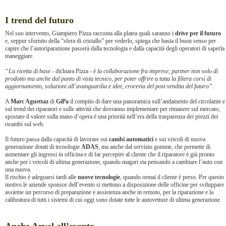
I trend del futuro
Nel suo intervento, Giampiero Pizza racconta alla platea quali saranno i
drive per il futuro
e, seppur sfornito della “sfera di cristallo” per vederlo, spiega che basta il buon senso per
capire che l’autoriparazione passerà dalla tecnologia e dalla capacità degli operatori di saperla
maneggiare.
“La ricetta di base
- dichiara Pizza -
è la collaborazione fra imprese, partner non solo di
prodotto ma anche dal punto di vista tecnico, per poter offrire a tutta la filiera corsi di
aggiornamento, soluzioni all’avanguardia e idee, crocevia del post vendita del futuro”.
A
Marc Aguettaz
di
GiPa
il compito di dare una panoramica sull’andamento del circolante e
sul trend dei riparatori e sulle attività che dovranno implementare per rimanere sul mercato;
spostare il valore sulla mano d’opera è una priorità nell’era della trasparenza dei prezzi dei
ricambi sul web.
Il futuro passa dalla capacità di lavorare sui
cambi automatici
e sui veicoli di nuova
generazione dotati di tecnologie
ADAS
, ma anche dal servizio gomme, che permette di
aumentare gli ingressi in officina e di far percepire al cliente che il riparatore è già pronto
anche per i veicoli di ultima generazione, quando magari sta pensando a cambiare l’auto con
una nuova.
Il rischio è adeguarsi tardi alle
nuove tecnologie
, quando ormai il cliente è perso. Per questo
motivo le aziende sponsor dell’evento si mettono a disposizione delle officine per sviluppare
assieme un percorso di preparazione e assistenza anche in remoto, per la riparazione e la
calibratura di tutti i sistemi di cui oggi sono dotate tutte le autovetture di ultima generazione.