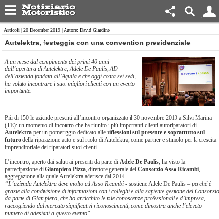
Articoli
| 20 December 2019 | Autore: David Giardino
Autelektra, festeggia con una convention presidenziale
A un mese dal compimento dei primi 40 anni
dall’apertura di Autelektra, Adele De Paulis, AD
dell’azienda fondata all’Aquila e che oggi conta sei sedi,
ha voluto incontrare i suoi migliori clienti con un evento
importante.
Più di 150 le aziende presenti all’incontro organizzato il 30 novembre 2019 a Silvi Marina
(TE): un momento di incontro che ha riunito i più importanti clienti autoriparatori di
Autelektra
per un pomeriggio dedicato alle
riflessioni sul presente e soprattutto sul
futuro
della riparazione auto e sul ruolo di Autelektra, come partner e stimolo per la crescita
imprenditoriale dei riparatori suoi clienti.
L’incontro, aperto dai saluti ai presenti da parte di
Adele De Paulis
, ha visto la
partecipazione di
Giampiero Pizza
, direttore generale del
Consorzio Asso Ricambi
,
aggregazione alla quale Autelektra aderisce dal 2014.
“L’azienda Autelektra deve molto ad Asso Ricambi
- sostiene Adele De Paulis –
perché è
grazie alla condivisione di informazioni con i colleghi e alla sapiente gestione del Consorzio
da parte di Giampiero, che ho arricchito le mie conoscenze professionali e d’impresa,
raccogliendo dal mercato significativi riconoscimenti, come dimostra anche l’elevato
numero di adesioni a questo evento”.