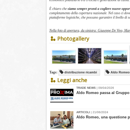
economico finanziario tra crescita e generazione di cassa.
È chiaro che
siamo sempre pronti a cogliere nuove oppo
completamento della copertura nazionale. Nel caso ci dovess
piattaforme logistiche, che possano garantire il livello di s
Nella foto di apertura, da sinistra: Giuseppe De Vivo, M
Photogallery
Tags:
distribuzione ricambi
Aldo Romeo
Leggi anche
TRADE NEWS
| 09/04/2026
Aldo Romeo passa al Gruppo
ARTICOLI
| 21/06/2024
​Aldo Romeo, una questione 