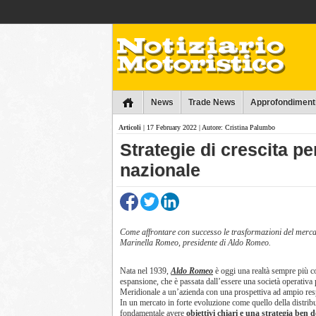
Collins
News
Trade News
Approfondiment
Articoli
| 17 February 2022 | Autore: Cristina Palumbo
​Strategie di crescita p
nazionale
Come affrontare con successo le trasformazioni del merc
Marinella Romeo, presidente di Aldo Romeo.
Nata nel 1939,
Aldo Romeo
è oggi una realtà sempre più co
espansione, che è passata dall’essere una società operativa 
Meridionale a un’azienda con una prospettiva ad ampio res
In un mercato in forte evoluzione come quello della distrib
fondamentale avere
obiettivi chiari e una strategia ben d