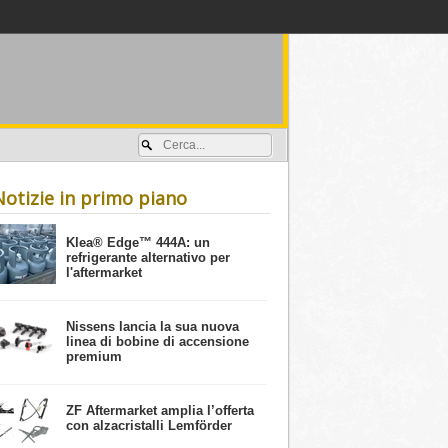
Accedi / registrati
Notizie in primo piano
​Klea® Edge™ 444A: un
refrigerante alternativo per
l'aftermarket
Nissens lancia la sua nuova
linea di bobine di accensione
premium
ZF Aftermarket amplia l’offerta
con alzacristalli Lemförder