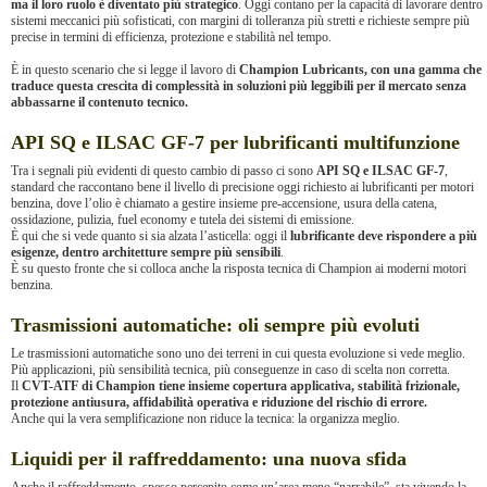
ma il loro ruolo è diventato più strategico
. Oggi contano per la capacità di lavorare dentro
sistemi meccanici più sofisticati, con margini di tolleranza più stretti e richieste sempre più
precise in termini di efficienza, protezione e stabilità nel tempo.
È in questo scenario che si legge il lavoro di
Champion Lubricants, con una gamma che
traduce questa crescita di complessità in soluzioni più leggibili per il mercato senza
abbassarne il contenuto tecnico.
API SQ e ILSAC GF-7 per lubrificanti multifunzione
Tra i segnali più evidenti di questo cambio di passo ci sono
API SQ e ILSAC GF-7
,
standard che raccontano bene il livello di precisione oggi richiesto ai lubrificanti per motori
benzina, dove l’olio è chiamato a gestire insieme pre-accensione, usura della catena,
ossidazione, pulizia, fuel economy e tutela dei sistemi di emissione.
È qui che si vede quanto si sia alzata l’asticella: oggi il
lubrificante deve rispondere a più
esigenze, dentro architetture sempre più sensibili
.
È su questo fronte che si colloca anche la risposta tecnica di Champion ai moderni motori
benzina.
Trasmissioni automatiche: oli sempre più evoluti
Le trasmissioni automatiche sono uno dei terreni in cui questa evoluzione si vede meglio.
Più applicazioni, più sensibilità tecnica, più conseguenze in caso di scelta non corretta.
Il
CVT-ATF di Champion tiene insieme copertura applicativa, stabilità frizionale,
protezione antiusura, affidabilità operativa e riduzione del rischio di errore.
Anche qui la vera semplificazione non riduce la tecnica: la organizza meglio.
Liquidi per il raffreddamento: una nuova sfida