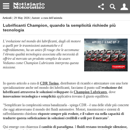
Articoli
| 29 May 2026 | Autore: a cura dell'azienda
Lubrificanti Champion, quando la semplicità richiede più
tecnologia
L’evoluzione nel mondo dei lubrificanti, dagli oli motore
a quelli per le trasmissioni automatiche e il
raffreddamento, ha un unico fil rouge che le accomuna:
l’elevata qualità tecnologica associata alla necessità di
offrire al mercato un prodotto semplice da usare.
Vediamo come Champion Lubricants interpreta questa
missione.
In questo articolo a cura di
CDR Torino
, distributore di ricambi e attrezzature con una forte
specializzazione anche nel mondo dei lubrificanti, facciamo il punto sull’
evoluzione dei
lubrificanti attraverso le soluzioni sviluppate
da
Champion Lubricants
, dove
innovazione tecnologica e semplicità
applicativa trovano il giusto equilibrio.
“Semplificare la complessità senza banalizzarla - spiega CDR - è una delle sfide più concrete
che oggi attraversano il mondo dei fluidi automotive. Motori, trasmissioni e sistemi di
raffreddamento chiedono
risposte sempre più evolute, e il valore sta nella capacità di
tradurre questa sofisticazione in soluzioni credibili e utili per il mercato
”.
Qui emerge con chiarezza il
cambio di paradigma
. I
fluidi restano tecnologie silenziose,