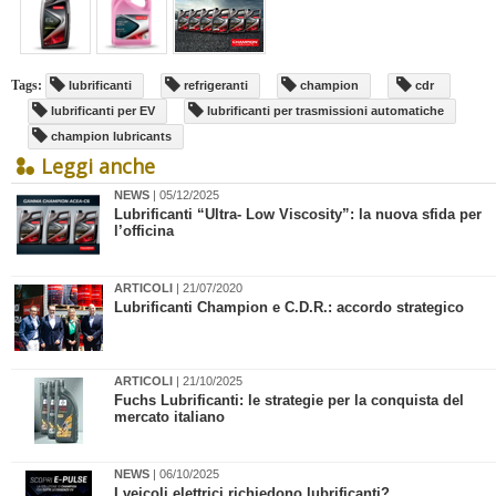
Tags:
lubrificanti
refrigeranti
champion
cdr
lubrificanti per EV
lubrificanti per trasmissioni automatiche
champion lubricants
Leggi anche
NEWS
| 05/12/2025
Lubrificanti “Ultra- Low Viscosity”: la nuova sfida per
l’officina
ARTICOLI
| 21/07/2020
Lubrificanti Champion e C.D.R.: accordo strategico
ARTICOLI
| 21/10/2025
Fuchs Lubrificanti: le strategie per la conquista del
mercato italiano
NEWS
| 06/10/2025
​I veicoli elettrici richiedono lubrificanti?