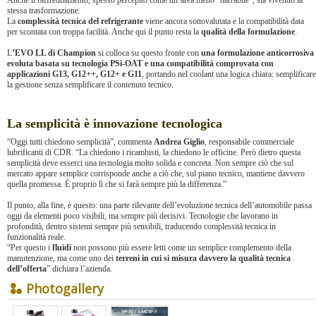
Anche il raffreddamento, spesso percepito come un’area meno “narrabile”, sta vivendo la
stessa trasformazione.
La
complessità tecnica del refrigerante
viene ancora sottovalutata e la compatibilità data
per scontata con troppa facilità. Anche qui il punto resta la
qualità della formulazione
.
L
’EVO LL di Champion
si colloca su questo fronte con
una formulazione anticorrosiva
evoluta basata su tecnologia PSi-OAT e una compatibilità comprovata con
applicazioni G13, G12++, G12+ e G11
, portando nel coolant una logica chiara: semplificare
la gestione senza semplificare il contenuto tecnico.
La semplicità è innovazione tecnologica
“Oggi tutti chiedono semplicità”, commenta
Andrea Giglio
, responsabile commerciale
lubrificanti di CDR. “La chiedono i ricambisti, la chiedono le officine. Però dietro questa
semplicità deve esserci una tecnologia molto solida e concreta. Non sempre ciò che sul
mercato appare semplice corrisponde anche a ciò che, sul piano tecnico, mantiene davvero
quella promessa. È proprio lì che si farà sempre più la differenza.”
Il punto, alla fine, è questo: una parte rilevante dell’evoluzione tecnica dell’automobile passa
oggi da elementi poco visibili, ma sempre più decisivi. Tecnologie che lavorano in
profondità, dentro sistemi sempre più sensibili, traducendo complessità tecnica in
funzionalità reale.
“Per questo i
fluidi
non possono più essere letti come un semplice complemento della
manutenzione, ma come uno dei
terreni in cui si misura davvero la qualità tecnica
dell’offerta
” dichiara l’azienda.
Photogallery