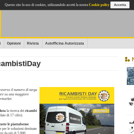
Questo sito fa uso di cookies, utilizzandolo accetti la nostra
Cookie policy
Accetta
i
Opinioni
Rivista
Autofficina Autorizzata
icambistiDay
raverso il numero di targa
tare su una maggiore
ermarket.
luta
la ricerca dei
ricambi
laio di 17 cifre).
tutte le piattaforme
re per le soluzioni destinate
ggi da più di 5.000