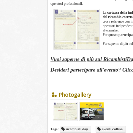
operatori professionali.
La
certezza della ind
del ricambio corrett
cross reference con i
operatori indipendent
aftermarket.
Per questo
partecipar
Per saperne di più s
Vuoi saperne di più sul RicambistiD
Desideri partecipare all'evento? Clic
Photogallery
Tags:
ricambisti day
eventi collins