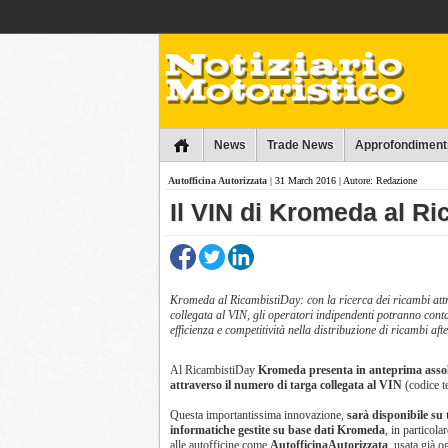
Collins
News
Trade News
Approfondiment
Autofficina Autorizzata
| 31 March 2016 | Autore: Redazione
Il VIN di Kromeda al R
Kromeda al RicambistiDay: con la ricerca dei ricambi att
collegata al VIN, gli operatori indipendenti potranno con
efficienza e competitività nella distribuzione di ricambi aft
Al RicambistiDay
Kromeda presenta in anteprima asso
attraverso il numero di targa collegata al VIN
(codice te
Questa importantissima innovazione,
sarà disponibile su 
informatiche gestite su base dati Kromeda
, in particola
alle autofficine come
AutofficinaAutorizzata
, usata già o