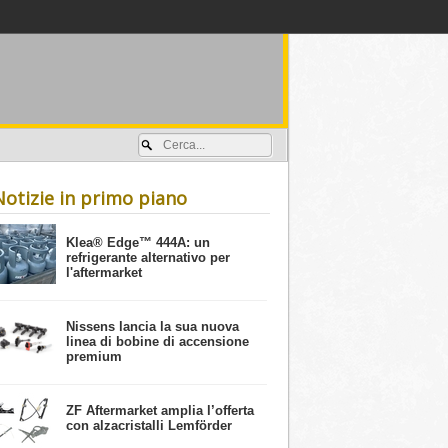
Accedi / registrati
Notizie in primo piano
​Klea® Edge™ 444A: un
refrigerante alternativo per
l'aftermarket
Nissens lancia la sua nuova
linea di bobine di accensione
premium
ZF Aftermarket amplia l’offerta
con alzacristalli Lemförder