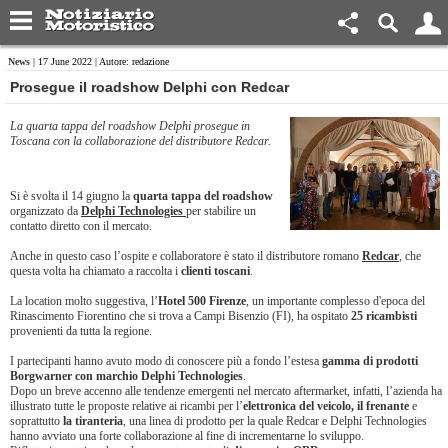
News
| 17 June 2022 | Autore: redazione
Prosegue il roadshow Delphi con Redcar
La quarta tappa del roadshow Delphi prosegue in
Toscana con la collaborazione del distributore Redcar.
Si è svolta il 14 giugno la
quarta tappa del roadshow
organizzato da
Delphi Technologies
per stabilire un
contatto diretto con il mercato.
Anche in questo caso l’ospite e collaboratore è stato il distributore romano
Redcar
, che
questa volta ha chiamato a raccolta i
clienti toscani
.
La location molto suggestiva, l’
Hotel 500 Firenze
, un importante complesso d'epoca del
Rinascimento Fiorentino che si trova a Campi Bisenzio (FI), ha ospitato
25 ricambisti
provenienti da tutta la regione.
I partecipanti hanno avuto modo di conoscere più a fondo l’estesa
gamma di prodotti
Borgwarner con marchio Delphi Technologies
.
Dopo un breve accenno alle tendenze emergenti nel mercato aftermarket, infatti, l’azienda ha
illustrato tutte le proposte relative ai ricambi per l’
elettronica del veicolo, il frenante
e
soprattutto
la tiranteria
, una linea di prodotto per la quale Redcar e Delphi Technologies
hanno avviato una forte collaborazione al fine di incrementarne lo sviluppo.