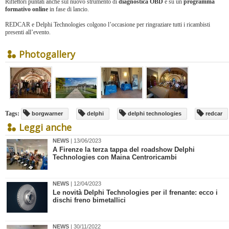
Riflettori puntati anche sul nuovo strumento di
diagnostica OBD
e su un
programma
formativo online
in fase di lancio.
REDCAR e Delphi Technologies colgono l’occasione per ringraziare tutti i ricambisti
presenti all’evento.
Photogallery
Tags:
borgwarner
delphi
delphi technologies
redcar
Leggi anche
NEWS
| 13/06/2023
​A Firenze la terza tappa del roadshow Delphi
Technologies con Maina Centroricambi
NEWS
| 12/04/2023
Le novità Delphi Technologies per il frenante: ecco i
dischi freno bimetallici
NEWS
| 30/11/2022