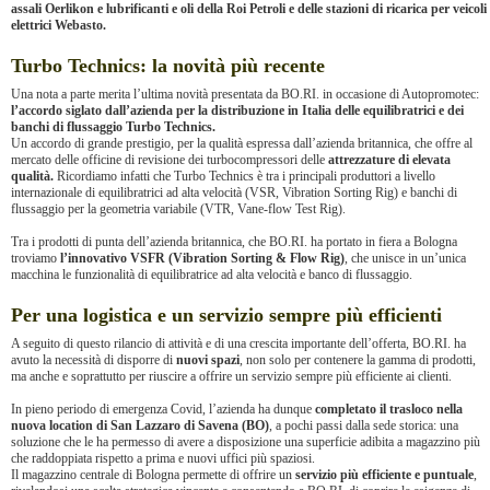
assali Oerlikon e lubrificanti e oli della Roi Petroli e delle stazioni di ricarica per veicoli
elettrici Webasto.
Turbo Technics: la novità più recente
Una nota a parte merita l’ultima novità presentata da BO.RI. in occasione di Autopromotec:
l’accordo siglato dall’azienda per la distribuzione in Italia delle equilibratrici e dei
banchi di flussaggio Turbo Technics.
Un accordo di grande prestigio, per la qualità espressa dall’azienda britannica, che offre al
mercato delle officine di revisione dei turbocompressori delle
attrezzature di elevata
qualità.
Ricordiamo infatti che Turbo Technics è tra i principali produttori a livello
internazionale di equilibratrici ad alta velocità (VSR, Vibration Sorting Rig) e banchi di
flussaggio per la geometria variabile (VTR, Vane-flow Test Rig).
Tra i prodotti di punta dell’azienda britannica, che BO.RI. ha portato in fiera a Bologna
troviamo
l’innovativo VSFR (Vibration Sorting & Flow Rig)
, che unisce in un’unica
macchina le funzionalità di equilibratrice ad alta velocità e banco di flussaggio.
Per una logistica e un servizio sempre più efficienti
A seguito di questo rilancio di attività e di una crescita importante dell’offerta, BO.RI. ha
avuto la necessità di disporre di
nuovi spazi
, non solo per contenere la gamma di prodotti,
ma anche e soprattutto per riuscire a offrire un servizio sempre più efficiente ai clienti.
In pieno periodo di emergenza Covid, l’azienda ha dunque
completato il trasloco nella
nuova location di San Lazzaro di Savena (BO)
, a pochi passi dalla sede storica: una
soluzione che le ha permesso di avere a disposizione una superficie adibita a magazzino più
che raddoppiata rispetto a prima e nuovi uffici più spaziosi.
Il magazzino centrale di Bologna permette di offrire un
servizio più efficiente e puntuale
,