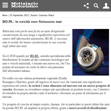
News
| 19 September 2022 | Autore: Giacomo Macrì
​BO.RI.: le novità non finiscono mai
Rilanciata solo pochi anni fa da un team dirigenziale
caratterizzato da una lunga e significativa esperienza nel
settore dell’aftermarket automotive, BO.RI. ci racconta
tutte le novità che hanno caratterizzato la sua crescita
negli ultimi due anni.
Era il 2018 quando per
BO.RI.
, azienda specializzata nella
distribuzione di ricambi ad alto contenuto tecnologico per
auto e veicoli industriali, è iniziata una nuova era, che l’ha
portata ad assumere un ruolo di rilievo nel panorama
dell’aftermarket italiano.
Da realtà con una valenza prettamente regionale (Emilia
Romagna e Marche), grazie all’ingresso di nuovi soci che vantavano una significativa
esperienza nel settore,
la società è stata rilanciata sul mercato con un nuovo progetto di
crescita
: diventare un rivenditore sempre più specializzato in prodotti tecnici, con l’obiettivo
di estendere la propria attività a tutto il territorio e diventare un punto di riferimento per il
mercato.
Un progetto di crescita ad ampio respiro, dunque, che in particolare in questi ultimi due anni
ha portato BO.RI. ad ampliare la propria offerta, grazie a
nuovi accordi di distribuzione