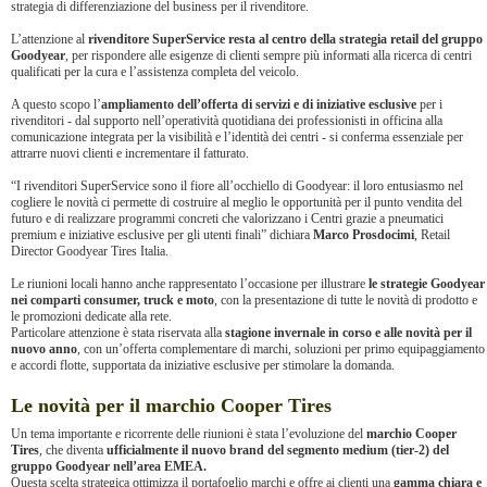
strategia di differenziazione del business per il rivenditore.
L’attenzione al
rivenditore SuperService resta al centro della strategia retail del gruppo
Goodyear
, per rispondere alle esigenze di clienti sempre più informati alla ricerca di centri
qualificati per la cura e l’assistenza completa del veicolo.
A questo scopo l’
ampliamento dell’offerta di servizi e di iniziative esclusive
per i
rivenditori - dal supporto nell’operatività quotidiana dei professionisti in officina alla
comunicazione integrata per la visibilità e l’identità dei centri - si conferma essenziale per
attrarre nuovi clienti e incrementare il fatturato.
“I rivenditori SuperService sono il fiore all’occhiello di Goodyear: il loro entusiasmo nel
cogliere le novità ci permette di costruire al meglio le opportunità per il punto vendita del
futuro e di realizzare programmi concreti che valorizzano i Centri grazie a pneumatici
premium e iniziative esclusive per gli utenti finali” dichiara
Marco Prosdocimi
, Retail
Director Goodyear Tires Italia.
Le riunioni locali hanno anche rappresentato l’occasione per illustrare
le strategie Goodyear
nei comparti consumer, truck e moto
, con la presentazione di tutte le novità di prodotto e
le promozioni dedicate alla rete.
Particolare attenzione è stata riservata alla
stagione invernale in corso e alle novità per il
nuovo anno
, con un’offerta complementare di marchi, soluzioni per primo equipaggiamento
e accordi flotte, supportata da iniziative esclusive per stimolare la domanda.
Le novità per il marchio Cooper Tires
Un tema importante e ricorrente delle riunioni è stata l’evoluzione del
marchio Cooper
Tires
, che diventa
ufficialmente il nuovo brand del segmento medium (tier-2) del
gruppo Goodyear nell’area EMEA.
Questa scelta strategica ottimizza il portafoglio marchi e offre ai clienti una
gamma chiara e