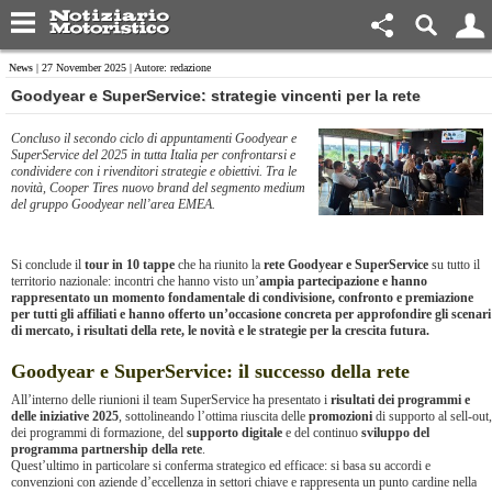
News
| 27 November 2025 | Autore: redazione
Goodyear e SuperService: strategie vincenti per la rete
Concluso il secondo ciclo di appuntamenti Goodyear e
SuperService del 2025 in tutta Italia per confrontarsi e
condividere con i rivenditori strategie e obiettivi. Tra le
novità, Cooper Tires nuovo brand del segmento medium
del gruppo Goodyear nell’area EMEA.
Si conclude il
tour in 10 tappe
che ha riunito la
rete Goodyear e SuperService
su tutto il
territorio nazionale: incontri che hanno visto un’
ampia partecipazione e hanno
rappresentato un momento fondamentale di condivisione, confronto e premiazione
per tutti gli affiliati e hanno offerto un’occasione concreta per approfondire gli scenari
di mercato, i risultati della rete, le novità e le strategie per la crescita futura.
Goodyear e SuperService: il successo della rete
All’interno delle riunioni il team SuperService ha presentato i
risultati dei programmi e
delle iniziative 2025
, sottolineando l’ottima riuscita delle
promozioni
di supporto al sell-out,
dei programmi di formazione, del
supporto digitale
e del continuo
sviluppo del
programma partnership della rete
.
Quest’ultimo in particolare si conferma strategico ed efficace: si basa su accordi e
convenzioni con aziende d’eccellenza in settori chiave e rappresenta un punto cardine nella