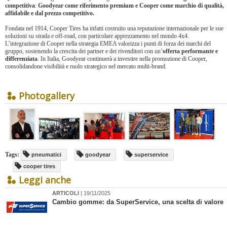
competitiva
:
Goodyear come riferimento premium e Cooper come marchio di qualità,
affidabile e dal prezzo competitivo.
Fondata nel 1914, Cooper Tires ha infatti costruito una reputazione internazionale per le sue
soluzioni su strada e off-road, con particolare apprezzamento nel mondo 4x4.
L’integrazione di Cooper nella strategia EMEA valorizza i punti di forza dei marchi del
gruppo, sostenendo la crescita dei partner e dei rivenditori con un’
offerta performante e
differenziata
. In Italia, Goodyear continuerà a investire nella promozione di Cooper,
consolidandone visibilità e ruolo strategico nel mercato multi-brand.
Photogallery
Tags:
pneumatici
goodyear
superservice
cooper tires
Leggi anche
ARTICOLI
| 19/11/2025
Cambio gomme: da SuperService, una scelta di valore