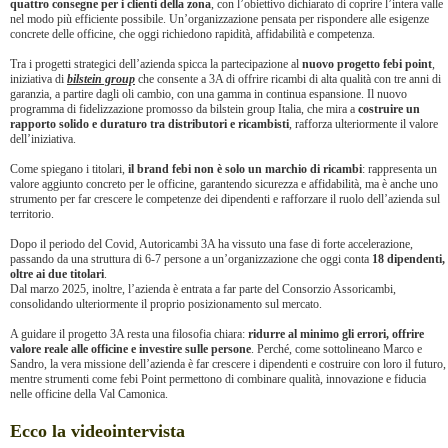
quattro consegne per i clienti della zona
, con l’obiettivo dichiarato di coprire l’intera valle
nel modo più efficiente possibile. Un’organizzazione pensata per rispondere alle esigenze
concrete delle officine, che oggi richiedono rapidità, affidabilità e competenza.
Tra i progetti strategici dell’azienda spicca la partecipazione al
nuovo progetto febi point
,
iniziativa di
bilstein group
che consente a 3A di offrire ricambi di alta qualità con tre anni di
garanzia, a partire dagli oli cambio, con una gamma in continua espansione. Il nuovo
programma di fidelizzazione promosso da bilstein group Italia, che mira a
costruire un
rapporto solido e duraturo tra distributori e ricambisti
, rafforza ulteriormente il valore
dell’iniziativa.
Come spiegano i titolari,
il brand febi non è solo un marchio di ricambi
: rappresenta un
valore aggiunto concreto per le officine, garantendo sicurezza e affidabilità, ma è anche uno
strumento per far crescere le competenze dei dipendenti e rafforzare il ruolo dell’azienda sul
territorio.
Dopo il periodo del Covid, Autoricambi 3A ha vissuto una fase di forte accelerazione,
passando da una struttura di 6-7 persone a un’organizzazione che oggi conta
18 dipendenti,
oltre ai due titolari
.
Dal marzo 2025, inoltre, l’azienda è entrata a far parte del Consorzio Assoricambi,
consolidando ulteriormente il proprio posizionamento sul mercato.
A guidare il progetto 3A resta una filosofia chiara:
ridurre al minimo gli errori, offrire
valore reale alle officine e investire sulle persone
. Perché, come sottolineano Marco e
Sandro, la vera missione dell’azienda è far crescere i dipendenti e costruire con loro il futuro,
mentre strumenti come febi Point permettono di combinare qualità, innovazione e fiducia
nelle officine della Val Camonica.
Ecco la videointervista