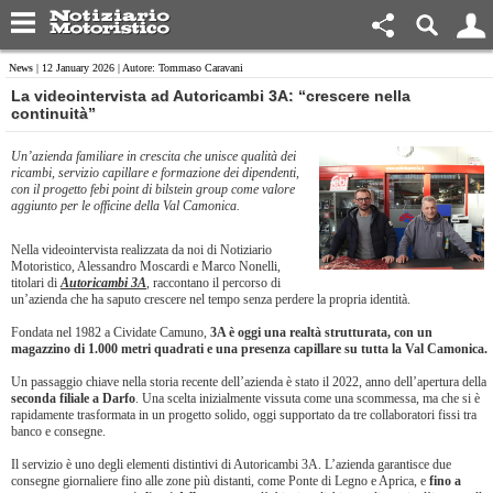
News
| 12 January 2026 | Autore: Tommaso Caravani
​La videointervista ad Autoricambi 3A: “crescere nella
continuità”
Un’azienda familiare in crescita che unisce qualità dei
ricambi, servizio capillare e formazione dei dipendenti,
con il progetto febi point di bilstein group come valore
aggiunto per le officine della Val Camonica.
Nella videointervista realizzata da noi di Notiziario
Motoristico, Alessandro Moscardi e Marco Nonelli,
titolari di
Autoricambi 3A
, raccontano il percorso di
un’azienda che ha saputo crescere nel tempo senza perdere la propria identità.
Fondata nel 1982 a Cividate Camuno,
3A è oggi una realtà strutturata, con un
magazzino di 1.000 metri quadrati e una presenza capillare su tutta la Val Camonica.
Un passaggio chiave nella storia recente dell’azienda è stato il 2022, anno dell’apertura della
seconda filiale a Darfo
. Una scelta inizialmente vissuta come una scommessa, ma che si è
rapidamente trasformata in un progetto solido, oggi supportato da tre collaboratori fissi tra
banco e consegne.
Il servizio è uno degli elementi distintivi di Autoricambi 3A. L’azienda garantisce due
consegne giornaliere fino alle zone più distanti, come Ponte di Legno e Aprica, e
fino a