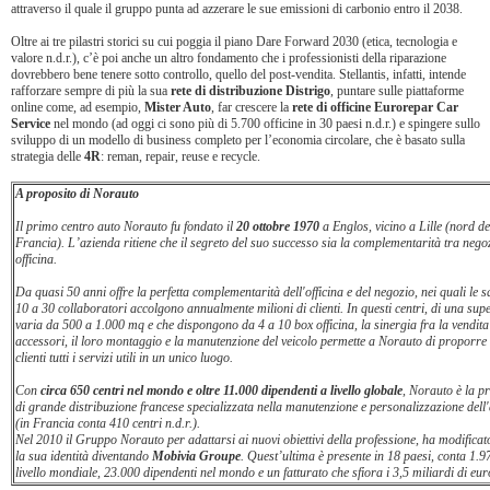
attraverso il quale il gruppo punta ad azzerare le sue emissioni di carbonio entro il 2038.
Oltre ai tre pilastri storici su cui poggia il piano Dare Forward 2030 (etica, tecnologia e
valore n.d.r.), c’è poi anche un altro fondamento che i professionisti della riparazione
dovrebbero bene tenere sotto controllo, quello del post-vendita. Stellantis, infatti, intende
rafforzare sempre di più la sua
rete di distribuzione Distrigo
, puntare sulle piattaforme
online come, ad esempio,
Mister Auto
, far crescere la
rete di officine Eurorepar Car
Service
nel mondo (ad oggi ci sono più di 5.700 officine in 30 paesi n.d.r.) e spingere sullo
sviluppo di un modello di business completo per l’economia circolare, che è basato sulla
strategia delle
4R
: reman, repair, reuse e recycle.
A proposito di Norauto
Il primo centro auto Norauto fu fondato il
20 ottobre 1970
a Englos, vicino a Lille (nord de
Francia). L’azienda ritiene che il segreto del suo successo sia la complementarità tra nego
officina.
Da quasi 50 anni offre la perfetta complementarità dell'officina e del negozio, nei quali le 
10 a 30 collaboratori accolgono annualmente milioni di clienti. In questi centri, di una supe
varia da 500 a 1.000 mq e che dispongono da 4 a 10 box officina, la sinergia fra la vendita
accessori, il loro montaggio e la manutenzione del veicolo permette a Norauto di proporre 
clienti tutti i servizi utili in un unico luogo.
Con
circa 650 centri nel mondo e oltre 11.000 dipendenti a livello globale
, Norauto è la p
di grande distribuzione francese specializzata nella manutenzione e personalizzazione dell
(in Francia conta 410 centri n.d.r.).
Nel 2010 il Gruppo Norauto per adattarsi ai nuovi obiettivi della professione, ha modificat
la sua identità diventando
Mobivia Groupe
. Quest’ultima è presente in 18 paesi, conta 1.9
livello mondiale, 23.000 dipendenti nel mondo e un fatturato che sfiora i 3,5 miliardi di eur