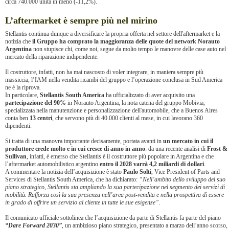
circa 740.000 unità in meno (-11,2%).
L’aftermarket è sempre più nel mirino
Stellantis continua dunque a diversificare la propria offerta nel settore dell'aftermarket e la
notizia che
il Gruppo ha comprato la maggioranza delle quote del network Norauto
Argentina
non stupisce chi, come noi, segue da molto tempo le manovre delle case auto nel
mercato della riparazione indipendente.
Il costruttore, infatti, non ha mai nascosto di voler integrare, in maniera sempre più
massiccia, l’IAM nella vendita ricambi del gruppo e l’operazione conclusa in Sud America
ne è la riprova.
In particolare,
Stellantis South America
ha ufficializzato di aver acquisito una
partecipazione del 90%
in Norauto Argentina, la nota catena del gruppo Mobivia,
specializzata nella manutenzione e personalizzazione dell'automobile, che a Buenos Aires
conta ben
13 centri
, che servono più di 40.000 clienti al mese, in cui lavorano 360
dipendenti.
Si tratta di una manovra importante decisamente, portata avanti in
un mercato in cui il
produttore crede molto e in cui cresce di anno in anno
: da una recente analisi di
Frost &
Sullivan
, infatti, è emerso che Stellantis è il costruttore più popolare in Argentina e che
l’aftermarket automobilistico argentino
entro il 2028 varrà 4,2 miliardi di dollari
.
A commentare la notizia dell’acquisizione è stato
Paulo Solti
, Vice President of Parts and
Services di Stellantis South America, che ha dichiarato:
“Nell’ambito dello sviluppo del suo
piano strategico, Stellantis sta ampliando la sua partecipazione nel segmento dei servizi di
mobilità. Rafforza così la sua presenza nell’area post-vendita e nella prospettiva di essere
in grado di offrire un servizio al cliente in tutte le sue esigenze”.
Il comunicato ufficiale sottolinea che l’acquisizione da parte di Stellantis fa parte del piano
“Dare Forward 2030”
, un ambizioso piano strategico, presentato a marzo dell’anno scorso,