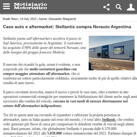
Trade News
| 14 July 2023 | Autore: Alessandro Margiacchi
​Case auto e aftermarket: Stellantis compra Norauto Argentina
Stellantis punta sull’aftermarket e accelera il passo in
Sud America, precisamente in Argentina: il costruttore
ha acquisito il 90% delle quote del network Norauto, una
delle insegne del gruppo francese Mobivia.
Il mercato dei ricambi fa gola, ormai è evidente, e non
sorprende più che
molti costruttori guardino con
sempre maggior attenzione all’aftermarket
, che si
conferma un settore particolarmente redditizio, sicuramente molto di più di quello relativo alla
vendita di auto nuove.
Il parco circolante invecchia, manca il nuovo e perciò le case auto, oltre a mettere in atto
operazioni commerciali strategiche per mantenere la fidelizzazione del cliente anche negli anni
successivi alla vendita del veicolo,
cercano in vari modi di entrare direttamente nel
settore dell’aftermarket indipendente
.
Tra chi in questi anni sta cercando di espandere e rafforzare la propria presenza in
aftermarket, tanto in Italia quanto nel resto del mondo, c’è senz’altro
Stellantis
, che sembra
voler generare più flussi di cassa per compensare le deludenti vendite di veicoli negli ultimi
anni. Basti pensare, infatti, che globalmente Stellantis è passata dalle 6.579.000
immatricolazioni del 2021 alle
5.839.000
vetture immatricolate del 2022. Parliamo dunque di