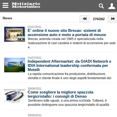
News
270/282
01/07/2011
E' online il nuovo sito Brecav: sistemi di
accensione auto e moto a portata di mouse
Brecav, azienda creata nel 1985 e specializzata nella
realizzazione di cavi candela e sistemi di accensione per auto
e
01/07/2011
Independent Aftermarket: da GIADI Network e
IDIA International leadership confermata per
Metelli
La rapida comunicazione fra produzione, distribuzione,
vendita e cliente finale è uno degli aspetti fondamentali del
30/06/2011
Come scegliere la migliore spazzola
tergicristallo: i consigli di Denso
Sembrano tutte uguali, a una prima occhiata. Tuttavia, è
possibile distinguere una spazzola tergicristallo di qualità
29/06/2011