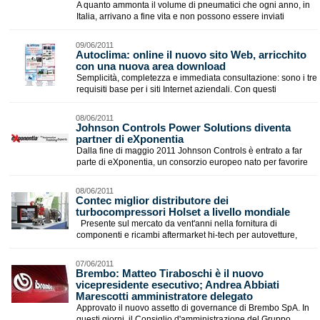
A quanto ammonta il volume di pneumatici che ogni anno, in
Italia, arrivano a fine vita e non possono essere inviati
09/06/2011
Autoclima: online il nuovo sito Web, arricchito
con una nuova area download
Semplicità, completezza e immediata consultazione: sono i tre
requisiti base per i siti Internet aziendali. Con questi
08/06/2011
Johnson Controls Power Solutions diventa
partner di eXponentia
Dalla fine di maggio 2011 Johnson Controls è entrato a far
parte di eXponentia, un consorzio europeo nato per favorire
08/06/2011
Contec miglior distributore dei
turbocompressori Holset a livello mondiale
Presente sul mercato da vent'anni nella fornitura di
componenti e ricambi aftermarket hi-tech per autovetture,
07/06/2011
Brembo: Matteo Tiraboschi è il nuovo
vicepresidente esecutivo; Andrea Abbiati
Marescotti amministratore delegato
Approvato il nuovo assetto di governance di Brembo SpA. In
questi giorni, il Consiglio d'amministrazione del Gruppo,