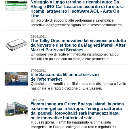
Noleggio a lungo termine e ricambi auto: Da
Rhiag e ING Car Lease un accordo di fornitura
ricambi attraverso il software AOL - Aste On
Line
Un accordo di supporto alle performance aziendali: è
l'obiettivo dell'agreement siglato nelle scorse settimane fra
28/06/2011
The Talky One: innovativo kit vivavoce prodotto
da Novero e distribuito da Magneti Marelli After
Market Parts and Services
Un dispositivo di facile e immediata installazione, rapido
nell'utilizzo (fa tutto con un tasto) e che permette di
27/06/2011
Elie Sasson: da 50 anni al servizio
dell'aftermarket
Quindici punti vendita, tre filiali e una rete distributiva a livello
nazionale: è il raggio d'azione di Elie Sasson,
24/06/2011
Fiamm inaugura Green Energy Island, la prima
isola energetica in Europa: l'energia catturata
dai pannelli fotovoltaici sarà immagazzinata
nelle innovative batterie al sale
In questi giorni, Fiamm ha inaugurato la prima isola
energetica, in Europa, collegata alla rete e regolata da