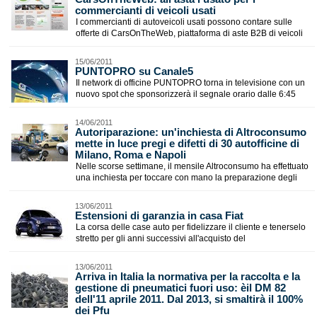
commercianti di veicoli usati
I commercianti di autoveicoli usati possono contare sulle
offerte di CarsOnTheWeb, piattaforma di aste B2B di veicoli
15/06/2011
PUNTOPRO su Canale5
Il network di officine PUNTOPRO torna in televisione con un
nuovo spot che sponsorizzerà il segnale orario dalle 6:45
14/06/2011
Autoriparazione: un'inchiesta di Altroconsumo
mette in luce pregi e difetti di 30 autofficine di
Milano, Roma e Napoli
Nelle scorse settimane, il mensile Altroconsumo ha effettuato
una inchiesta per toccare con mano la preparazione degli
13/06/2011
Estensioni di garanzia in casa Fiat
La corsa delle case auto per fidelizzare il cliente e tenerselo
stretto per gli anni successivi all'acquisto del
13/06/2011
Arriva in Italia la normativa per la raccolta e la
gestione di pneumatici fuori uso: èil DM 82
dell'11 aprile 2011. Dal 2013, si smaltirà il 100%
dei Pfu