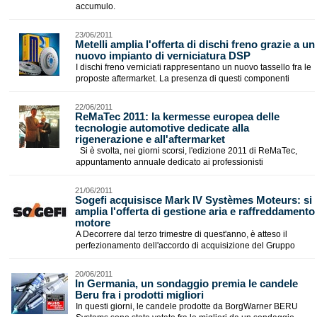
accumulo.
23/06/2011
Metelli amplia l'offerta di dischi freno grazie a un
nuovo impianto di verniciatura DSP
I dischi freno verniciati rappresentano un nuovo tassello fra le
proposte aftermarket. La presenza di questi componenti
22/06/2011
ReMaTec 2011: la kermesse europea delle
tecnologie automotive dedicate alla
rigenerazione e all'aftermarket
Si è svolta, nei giorni scorsi, l'edizione 2011 di ReMaTec,
appuntamento annuale dedicato ai professionisti
21/06/2011
Sogefi acquisisce Mark IV Systèmes Moteurs: si
amplia l'offerta di gestione aria e raffreddamento
motore
A Decorrere dal terzo trimestre di quest'anno, è atteso il
perfezionamento dell'accordo di acquisizione del Gruppo
20/06/2011
In Germania, un sondaggio premia le candele
Beru fra i prodotti migliori
In questi giorni, le candele prodotte da BorgWarner BERU