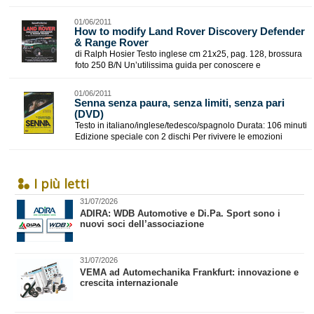
01/06/2011
How to modify Land Rover Discovery Defender
& Range Rover
di Ralph Hosier Testo inglese cm 21x25, pag. 128, brossura
foto 250 B/N Un’utilissima guida per conoscere e
01/06/2011
Senna senza paura, senza limiti, senza pari
(DVD)
Testo in italiano/inglese/tedesco/spagnolo Durata: 106 minuti
Edizione speciale con 2 dischi Per rivivere le emozioni
I più letti
31/07/2026
​ADIRA: WDB Automotive e Di.Pa. Sport sono i
nuovi soci dell’associazione
31/07/2026
VEMA ad Automechanika Frankfurt: innovazione e
crescita internazionale