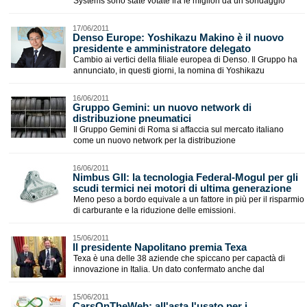
Systems sono state votate fra le migliori da un sondaggio
17/06/2011
Denso Europe: Yoshikazu Makino è il nuovo
presidente e amministratore delegato
Cambio ai vertici della filiale europea di Denso. Il Gruppo ha
annunciato, in questi giorni, la nomina di Yoshikazu
16/06/2011
Gruppo Gemini: un nuovo network di
distribuzione pneumatici
Il Gruppo Gemini di Roma si affaccia sul mercato italiano
come un nuovo network per la distribuzione
16/06/2011
Nimbus GII: la tecnologia Federal-Mogul per gli
scudi termici nei motori di ultima generazione
Meno peso a bordo equivale a un fattore in più per il risparmio
di carburante e la riduzione delle emissioni.
15/06/2011
Il presidente Napolitano premia Texa
Texa è una delle 38 aziende che spiccano per capactà di
innovazione in Italia. Un dato confermato anche dal
15/06/2011
CarsOnTheWeb: all'asta l'usato per i