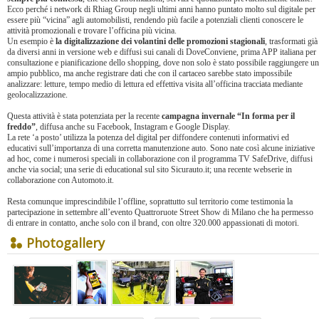
Ecco perché i network di Rhiag Group negli ultimi anni hanno puntato molto sul digitale per
essere più “vicina” agli automobilisti, rendendo più facile a potenziali clienti conoscere le
attività promozionali e trovare l’officina più vicina.
Un esempio è
la digitalizzazione dei volantini delle promozioni stagionali
, trasformati già
da diversi anni in versione web e diffusi sui canali di DoveConviene, prima APP italiana per
consultazione e pianificazione dello shopping, dove non solo è stato possibile raggiungere un
ampio pubblico, ma anche registrare dati che con il cartaceo sarebbe stato impossibile
analizzare: letture, tempo medio di lettura ed effettiva visita all’officina tracciata mediante
geolocalizzazione.
Questa attività è stata potenziata per la recente
campagna invernale “In forma per il
freddo”
, diffusa anche su Facebook, Instagram e Google Display.
La rete ‘a posto’ utilizza la potenza del digital per diffondere contenuti informativi ed
educativi sull’importanza di una corretta manutenzione auto. Sono nate così alcune iniziative
ad hoc, come i numerosi speciali in collaborazione con il programma TV SafeDrive, diffusi
anche via social; una serie di educational sul sito Sicurauto.it; una recente webserie in
collaborazione con Automoto.it.
Resta comunque imprescindibile l’offline, soprattutto sul territorio come testimonia la
partecipazione in settembre all’evento Quattroruote Street Show di Milano che ha permesso
di entrare in contatto, anche solo con il brand, con oltre 320.000 appassionati di motori.
Photogallery