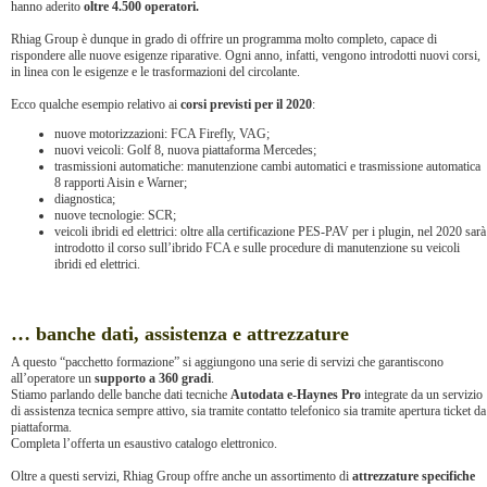
hanno aderito
oltre 4.500 operatori.
Rhiag Group è dunque in grado di offrire un programma molto completo, capace di
rispondere alle nuove esigenze riparative. Ogni anno, infatti, vengono introdotti nuovi corsi,
in linea con le esigenze e le trasformazioni del circolante.
Ecco qualche esempio relativo ai
corsi previsti per il 2020
:
nuove motorizzazioni: FCA Firefly, VAG;
nuovi veicoli: Golf 8, nuova piattaforma Mercedes;
trasmissioni automatiche: manutenzione cambi automatici e trasmissione automatica
8 rapporti Aisin e Warner;
diagnostica;
nuove tecnologie: SCR;
veicoli ibridi ed elettrici: oltre alla certificazione PES-PAV per i plugin, nel 2020 sarà
introdotto il corso sull’ibrido FCA e sulle procedure di manutenzione su veicoli
ibridi ed elettrici.
… banche dati, assistenza e attrezzature
A questo “pacchetto formazione” si aggiungono una serie di servizi che garantiscono
all’operatore un
supporto a 360 gradi
.
Stiamo parlando delle banche dati tecniche
Autodata e-Haynes Pro
integrate da un servizio
di assistenza tecnica sempre attivo, sia tramite contatto telefonico sia tramite apertura ticket da
piattaforma.
Completa l’offerta un esaustivo catalogo elettronico.
Oltre a questi servizi, Rhiag Group offre anche un assortimento di
attrezzature specifiche