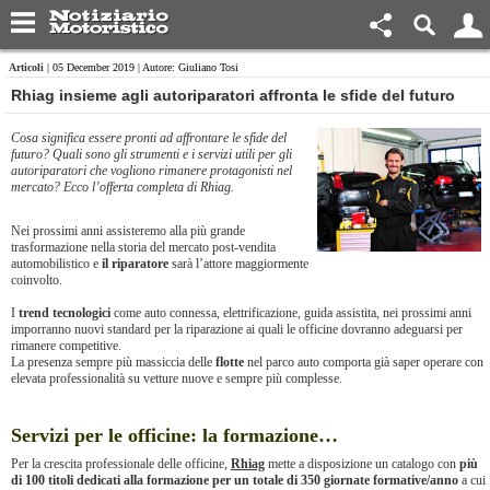
Articoli
| 05 December 2019 | Autore: Giuliano Tosi
Rhiag insieme agli autoriparatori affronta le sfide del futuro
Cosa significa essere pronti ad affrontare le sfide del
futuro? Quali sono gli strumenti e i servizi utili per gli
autoriparatori che vogliono rimanere protagonisti nel
mercato? Ecco l’offerta completa di Rhiag.
Nei prossimi anni assisteremo alla più grande
trasformazione nella storia del mercato post-vendita
automobilistico e
il riparatore
sarà l’attore maggiormente
coinvolto.
I
trend tecnologici
come auto connessa, elettrificazione, guida assistita, nei prossimi anni
imporranno nuovi standard per la riparazione ai quali le officine dovranno adeguarsi per
rimanere competitive.
La presenza sempre più massiccia delle
flotte
nel parco auto comporta già saper operare con
elevata professionalità su vetture nuove e sempre più complesse.
Servizi per le officine: la formazione…
Per la crescita professionale delle officine,
Rhiag
mette a disposizione un catalogo con
più
di 100 titoli dedicati alla formazione per un totale di 350 giornate formative/anno
a cui