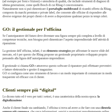
(ad esempio per freni e frizioni) e utensileria di qualità, che include strumenti di diagnosi di
ultima generazione, come quelli Bosch di cui Rhiag è concessionario.
Naturalmente non si può dimenticare il
portafoglio multibrand
di ricambi offerto da Rhiag,
composto da marchi premium e private label, che consente alle officine di rispondere alle
diverse esigenze dei propri clienti e di avere a disposizione qualsiasi pezzo in tempi celeri.
GO: il gestionale per l’officina
Se l’autoriparatore del futuro deve diventare una figura sempre più completa a livello di
competenze tecniche, non bisogna però dimenticare l’aspetto imprenditoriale dell’attività di
riparazione.
La gestione dell’officina, infatti, è un
elemento strategico
per affrontare le nuove sfide del
mercato, ed è per questo che Rhiag propone un gestionale proprietario sviluppato proprio
pensando alla figura dell’autoriparatore-imprenditore.
Il gestionale si chiama
GO
e attraverso questo software il riparatore può effettuare preventivi
e fatture elettroniche e gestire il magazzino.
GO si configura come uno strumento di lavoro e un modo importante di comunicare in modo
trasparente ed efficace con il cliente.
Clienti sempre più “digital”
Lo dicono tutto ed è vero per tutti i settori, è una caratteristica della nostra epoca:
la
digitalizzazione
.
Anche il cliente finale sta cambiando, l’officina si trova ad avere a che fare con una
clientela
sempre più connessa
, che cerca informazioni, servizi e quotazioni prevalentemente online.