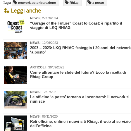
Tags:
network autoriparazione
Rhiag
a posto
Leggi anche
NEWS
| 27/03/2024
​“Garage of the Future” Coast to Coast: è ripartito il
viaggio di LKQ RHIAG
NEWS
| 12/06/2023
​2003 – 2023: LKQ RHIAG festeggia i 20 anni del network
‘a posto’
ARTICOLI
| 30/09/2021
Come affrontare le sfide del futuro? Ecco la ricetta di
Rhiag Group
NEWS
| 12/07/2021
​Le officine ‘a posto’ tornano a incontrarsi: il network si
riunisce
NEWS
| 06/11/2020
​Reti officine, online i nuovi siti Rhiag: il web al servizio
dell’officina