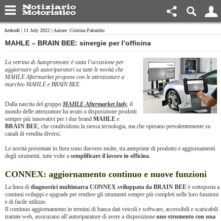
Articoli
| 11 July 2022 | Autore: Cristina Palumbo
​MAHLE – BRAIN BEE: sinergie per l’officina
La vetrina di Autopromotec è stata l’occasione per
aggiornare gli autoriparatori su tutte le novità che
MAHLE Aftermarket propone con le attrezzature a
marchio MAHLE e BRAIN BEE.
Dalla nascita del gruppo
MAHLE Aftermarket Italy
, il
mondo delle attrezzature ha avuto a disposizione prodotti
sempre più innovativi per i due brand
MAHLE
e
BRAIN BEE
, che condividono la stessa tecnologia, ma che operano prevalentemente su
canali di vendita diversi.
Le novità presentate in fiera sono davvero molte, tra anteprime di prodotto e aggiornamenti
degli strumenti, tutte volte a
semplificare il lavoro in officina
.
CONNEX: aggiornamento continuo e nuove funzioni
La linea di
diagnostici multimarca CONNEX sviluppata da BRAIN BEE
è sottoposta a
continui sviluppi e upgrade per rendere gli strumenti sempre più completi nelle loro funzioni
e di facile utilizzo.
Il continuo aggiornamento in termini di banca dati veicoli e software, accessibili e scaricabili
tramite web, assicurano all’autoriparatore di avere a disposizione
uno strumento con una