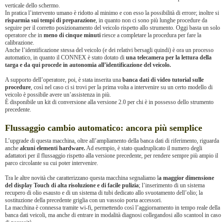
verticale dello schermo.
In pratica l’intervento umano è ridotto al minimo e con esso la possibilità di errore; inoltre si
risparmia sui tempi di preparazione
, in quanto non ci sono più lunghe procedure da
seguire per il corretto posizionamento del veicolo rispetto allo strumento. Oggi basta un solo
operatore che in
meno di cinque minuti
riesce a completare la procedura per fare la
calibrazione.
Anche l’identificazione stessa del veicolo (e dei relativi bersagli quindi) è ora un processo
automatico, in quanto il CONNEX è stato dotato di
una telecamera per la lettura della
targa e da qui procede in autonomia all’identificazione del veicolo.
A supporto dell’operatore, poi, è stata inserita una
banca dati di video tutorial sulle
procedure
, così nel caso ci si trovi per la prima volta a intervenire su un certo modello di
veicolo è possibile avere un’assistenza in più.
È disponibile un kit di conversione alla versione 2.0 per chi è in possesso dello strumento
precedente.
Flussaggio cambio automatico: ancora più semplice
L’upgrade di questa macchina, oltre all’ampliamento della banca dati di riferimento, riguarda
anche
alcuni elementi hardware.
Ad esempio, è stato quadruplicato il numero degli
adattatori per il flussaggio rispetto alla versione precedente, per rendere sempre più ampio il
parco circolante su cui poter intervenire.
Tra le altre novità che caratterizzano questa macchina segnaliamo l
a maggior dimensione
del display Touch di alta risoluzione e di facile pulizia
; l’inserimento di un sistema
recupero di olio esausto e di un sistema di tubi dedicato allo svuotamento dell’olio; la
sostituzione della precedente griglia con un vassoio porta accessori.
La macchina è connessa tramite wi-fi, permettendo così l’aggiornamento in tempo reale della
banca dati veicoli, ma anche di entrare in modalità diagnosi collegandosi allo scantool in caso