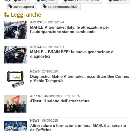
Tags:
Mahle
diagnosi
attrezzature officina
brain bee
autodiagnosi
autopromotec 2022
Leggi anche
ARTICOLI
| 09/09/2024
MAHLE Aftermarket Italy: le attrezzature per
l’autoriparazione stanno cambiando
ARTICOLI
| 28/05/2024
​MAHLE – BRAIN BEE: la nuova generazione di
diagnostici
NEWS
| 23/10/2020
Diagnostici Mahle Aftermarket: ecco Brain Bee Connex
e Mahle Techpro®
APPROFONDIMENTI
| 17/11/2025
4Trust: il salotto dell’attrezzatura
NEWS
| 09/05/2025
Attrezzature e formazione in fiera: MAHLE al servizio
dell’officina