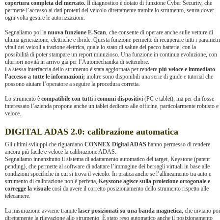
copertura completa del mercato.
Il diagnostico è dotato di funzione Cyber Security, che
permette l’accesso ai dati protetti del veicolo direttamente tramite lo strumento, senza dover
ogni volta gestire le autorizzazioni.
Segnaliamo poi la
nuova funzione E-Scan
, che consente di operare anche sulle vetture di
ultima generazione, elettriche e ibride. Questa funzione permette di recuperare tutti i parametri
vitali dei veicoli a trazione elettrica, quale lo stato di salute del pacco batterie, con la
possibilità di poter stampare un report minuzioso. Una funzione in continua evoluzione, con
ulteriori novità in arrivo già per l’Automechanika di settembre.
La stessa interfaccia dello strumento è stata aggiornata per rendere
più veloce e immediato
l’accesso a tutte le informazioni;
inoltre sono disponibili una serie di guide e tutorial che
possono aiutare l’operatore a seguire la procedura corretta.
Lo strumento è
compatibile con tutti i comuni dispositivi
(PC e tablet), ma per chi fosse
interessato l’azienda propone anche un tablet dedicato alle officine, particolarmente robusto e
veloce.
DIGITAL ADAS 2.0: calibrazione automatica
Gli ultimi sviluppi che riguardano
CONNEX Digital ADAS
hanno permesso di rendere
ancora più facile e veloce la calibrazione ADAS.
Segnaliamo innanzitutto il sistema di adattamento automatico del target, Keystone (patent
pending), che permette al software di adattare l’immagine dei bersagli virtuali in base alle
condizioni specifiche in cui si trova il veicolo. In pratica anche se l’allineamento tra auto e
strumento di calibrazione non è perfetta,
Keystone agisce sulla proiezione ortogonale e
corregge la visuale
così da avere il corretto posizionamento dello strumento rispetto alle
telecamere.
La misurazione avviene tramite
laser posizionati su una banda magnetica
, che inviano poi
direttamente la rilevazione allo strumento. È stato reso automatico anche il posizionamento