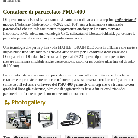
di necessità.
Contatore di particolato PMU-400
Di questo nuovo dispositivo abbiamo già avuto modo di parlare in anteprima
sulla rivista di
maggio
(Notiziario Motoristico n. 4/2022 pag. 164); qui ci limitiamo a segnalare
le
potenzialità che un tale strumento rappresenta anche per il nostro mercato.
Il contatore PMU adotta una tecnologia CPC, utilizzata nei laboratori chimici, per contare le
particelle più sottili causa di inquinamento atmosferico.
Una tecnologia che per la prima volta MAHLE - BRAIN BEE porta in officina e che mette a
disposizione
uno strumento di elevata affidabilità per il controllo delle emissioni
.
Obbligatorio in Olanda e in Germania da gennaio 2023, questo tipo di test permette di
rilevare in maniera affidabile anche basse concentrazioni di particolato ultra-fine (al di sotto
di 100 nm).
La normativa italiana ancora non prevede un simile controllo, ma trattandosi di un tema a
carattere europeo, sicuramente anche nel nostro paese si arriverà a rendere obbligatorio un
simile test.
Il software di lavoro del PMU-400 permette di integrare lo strumento con
qualsiasi linea già esistente
, oltre che di aggiornarlo in base a future evoluzioni dei
parametri di riferimento per le normative antinquinamento.
Photogallery