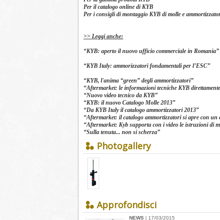
Per il catalogo online di KYB
Per i consigli di montaggio KYB di molle e ammortizzato
>> Leggi anche:
“
KYB: aperto il nuovo ufficio commerciale in Romania
”
“
KYB Italy: ammorizzatori fondamentali per l’ESC
”
“
KYB, l'anima “green” degli ammortizzatori”
“
Aftermarket: le informazioni tecniche KYB direttamente
“
Nuovo video tecnico da KYB
”
“
KYB: il nuovo Catalogo Molle 2013
”
“
Da KYB Italy il catalogo ammortizzatori 2013
”
“
Aftermarket: il catalogo ammortizzatori si apre con un 
“
Aftermarket: Kyb supporta con i video le istruzioni di 
“
Sulla tenuta... non si scherza
”
Photogallery
Approfondisci
NEWS
| 17/03/2015