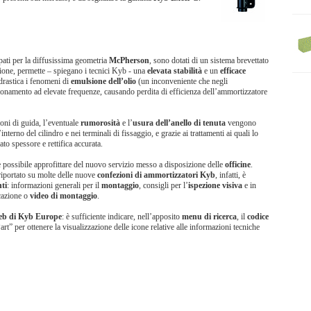
pati per la diffusissima geometria
McPherson
, sono dotati di un sistema brevettato
sione, permette – spiegano i tecnici Kyb - una
elevata stabilità
e un
efficace
drastica i fenomeni di
emulsione dell’olio
(un inconveniente che negli
ionamento ad elevate frequenze, causando perdita di efficienza dell’ammortizzatore
ioni di guida, l’eventuale
rumorosità
e l’
usura dell’anello di tenuta
vengono
interno del cilindro e nei terminali di fissaggio, e grazie ai trattamenti ai quali lo
ato spessore e rettifica accurata.
 possibile approfittare del nuovo servizio messo a disposizione delle
officine
.
iportato su molte delle nuove
confezioni di
ammortizzatori Kyb
, infatti, è
ti
: informazioni generali per il
montaggio
, consigli per l’
ispezione visiva
e in
cazione o
video di montaggio
.
eb di Kyb Europe
: è sufficiente indicare, nell’apposito
menu di ricerca
, il
codice
rt” per ottenere la visualizzazione delle icone relative alle informazioni tecniche