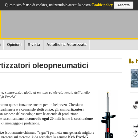
Questo sito fa uso di cookies, utilizzandolo accetti la nostra
Cookie policy
Accetta
i
Opinioni
Rivista
Autofficina Autorizzata
tizzatori oleopneumatici
e, rumorosità ridotta al minimo ed elevata tenuta dell’anello:
Kyb Excel-G
erranno questa funzione ancora per un bel pezzo. Che siano
nualmente
o a
comando elettronico
, gli
ammortizzatori
n sospese del veicolo; e tutte le aziende di produzione
e raccomandano il
controllo ogni 20 mila km
e la
sostituzione
i kit montaggio e protezione.
ico
(solitamente chiamato “a gas”) permette una generale migliore
” presenti sul mercato, è da segnalare la gamma
Kyb Excel-G
.