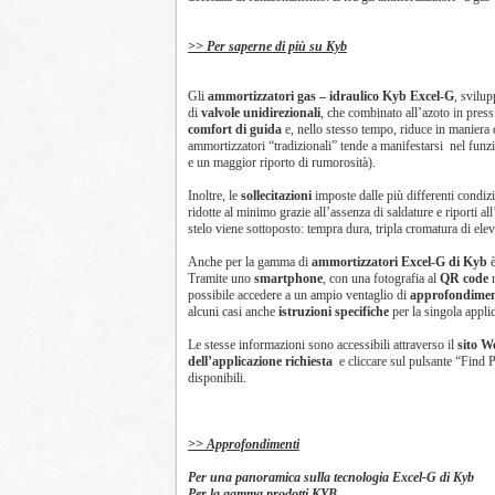
>> Per saperne di più su Kyb
Gli
ammortizzatori gas – idraulico Kyb Excel-G
, svilup
di
valvole unidirezionali
, che combinato all’azoto in pres
comfort di guida
e, nello stesso tempo, riduce in maniera 
ammortizzatori “tradizionali” tende a manifestarsi nel funz
e un maggior riporto di rumorosità).
Inoltre, le
sollecitazioni
imposte dalle più differenti condiz
ridotte al minimo grazie all’assenza di saldature e riporti all’
stelo viene sottoposto: tempra dura, tripla cromatura di elev
Anche per la gamma di
ammortizzatori Excel-G di Kyb
è
Tramite uno
smartphone
, con una fotografia al
QR code
r
possibile accedere a un ampio ventaglio di
approfondimen
alcuni casi anche
istruzioni specifiche
per la singola appli
Le stesse informazioni sono accessibili attraverso il
sito W
dell’applicazione richiesta
e cliccare sul pulsante “Find Pa
disponibili.
>> Approfondimenti
Per una panoramica sulla tecnologia Excel-G di Kyb
Per la gamma prodotti KYB