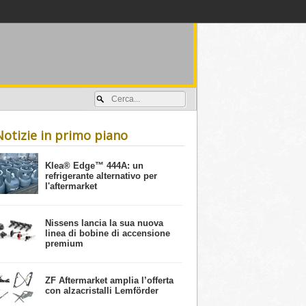
Accedi / registrati
Notizie in primo piano
​Klea® Edge™ 444A: un
refrigerante alternativo per
l'aftermarket
Nissens lancia la sua nuova
linea di bobine di accensione
premium
ZF Aftermarket amplia l’offerta
con alzacristalli Lemförder