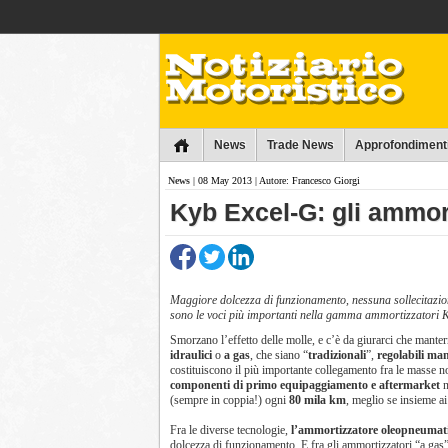
Collins
News
Trade News
Approfondiment
News
| 08 May 2013 | Autore: Francesco Giorgi
Kyb Excel-G: gli ammor
Maggiore dolcezza di funzionamento, nessuna sollecitazion
sono le voci più importanti nella gamma ammortizzatori 
Smorzano l’effetto delle molle, e c’è da giurarci che mant
idraulici
o
a gas
, che siano “
tradizionali
”,
regolabili ma
costituiscono il più importante collegamento fra le masse no
componenti di primo equipaggiamento e aftermarket
n
(sempre in coppia!) ogni
80 mila km
, meglio se insieme a
Fra le diverse tecnologie,
l’ammortizzatore oleopneumat
dolcezza di funzionamento. E fra gli ammortizzatori “a gas