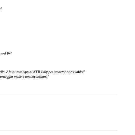
ri
 sul Pc
”
clic: è la nuova App di KYB Italy per smartphone e tablet
”
montaggio molle e ammortizzatori
”