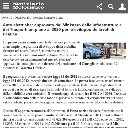
News
| 04 December 2014 | Autore: Francesco Giorgi
Auto elettriche: approvato dal Ministero delle Infrastrutture e
dei Trasporti un piano al 2020 per lo sviluppo delle reti di
ricarica
Un
primo passo avanti
verso la definizione più concreta
di un
ampio programma di sviluppo della mobilità
elettrica
nel nostro Paese: è, in estrema sintesi, il
contenuto del “
Piano nazionale infrastrutturale per la
ricarica dei veicoli alimentati ad energia elettrica
”
approvato in questi giorni con
decreto del presidente del Consiglio
e pubblicato il 2
dicembre in
Gazzetta Ufficiale
.
Il
programma
, previsto dal
decreto legge 83 del 2012
e successivamente convertito in
legge 134 del 2012
, prevede
due fasi di attuazione
. La
prima fase
, articolata nel triennio
2013–2016
, chiamata di
definizione e sviluppo
, contiene la definizione degli
standard
europei per le reti di ricarica
e ha il ruolo di fornire le indicazioni base per lo
sviluppo
della mobilità a zero emissioni
. Il
secondo step
, da attuare
fra il 2017 e il 2020
, è relativo
al
consolidamento della prima fase
e al previsto
aumento dei veicoli elettrici
nel parco
auto circolante, previo monitoraggio annuale sul reale avanzamento della mobilità elettrica.
Quanto all’
apporto economico
all’operazione, il
Piano nazionale
viene finanziato con le
risorse contenute nell'apposito
Fondo
istituito presso il
Ministero delle Infrastrutture e
dei Trasporti
, con una dotazione di
47.629.309 euro
, di cui
18.417.176 euro
per il 2013,
14.297.133
euro
per il 2014 e
14.915.000
euro
per il 2015. Con queste risorse il
Mit