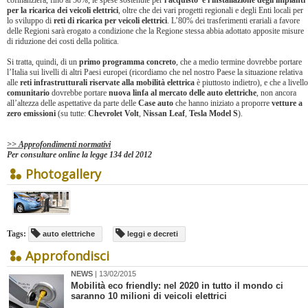
cofinanzierà, fino al 50%, le spese sostenute per
l'acquisto e l'installazione degli impianti
per la ricarica dei veicoli elettrici
, oltre che dei vari progetti regionali e degli Enti locali per
lo sviluppo di
reti di ricarica per veicoli elettrici
. L’80% dei trasferimenti erariali a favore
delle Regioni sarà erogato a condizione che la Regione stessa abbia adottato apposite misure
di riduzione dei costi della politica.
Si tratta, quindi, di un
primo programma concreto
, che a medio termine dovrebbe portare
l’Italia sui livelli di altri Paesi europei (ricordiamo che nel nostro Paese la situazione relativa
alle
reti infrastrutturali riservate alla mobilità elettrica
è piuttosto indietro), e che a livello
comunitario
dovrebbe portare
nuova linfa al mercato delle auto elettriche
, non ancora
all’altezza delle aspettative da parte delle
Case auto
che hanno iniziato a proporre
vetture a
zero emissioni
(su tutte:
Chevrolet Volt
,
Nissan Leaf
,
Tesla Model S
).
>> Approfondimenti normativi
Per consultare online la legge 134 del 2012
Photogallery
Tags:
auto elettriche
leggi e decreti
Approfondisci
NEWS
| 13/02/2015
Mobilità eco friendly: nel 2020 in tutto il mondo ci
saranno 10 milioni di veicoli elettrici