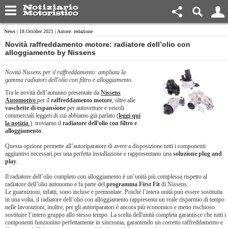
News
| 18 October 2021 | Autore: redazione
Novità raffreddamento motore: radiatore dell’olio con
alloggiamento by Nissens
Novità Nissens per il raffreddamento: ampliata la
gamma radiatori dell'olio con filtro e alloggiamento.
Tra le novità dell’autunno presentate da
Nissens
Automotive
per il
raffreddamento motore
, oltre alle
vaschette di espansione
per autovetture e veicoli
commerciali leggeri di cui abbiamo già parlato (
leggi qui
la notizia
) troviamo il
radiatore dell'olio con filtro e
alloggiamento
.
Questa opzione permette all’autoriparatore di avere a disposizione tutti i componenti
aggiuntivi necessari per una perfetta installazione e rappresentano una
soluzione plug and
play
.
Il radiatore dell’olio completo con alloggiamento è un’unità più complessa rispetto al
radiatore dell’olio autonomo e fa parte del
programma First Fit
di Nissens.
Le guarnizioni, infatti, sono incluse e premontate. Poiché l’intera unità può essere sostituita
in una volta, il radiatore dell’olio con alloggiamento rappresenta un reale risparmio di tempo
nelle lavorazioni; inoltre, per gli autoriparatori è ancora più economico e meno rischioso
sostituire l’intero gruppo allo stesso tempo. La scelta dell'unità completa garantisce che tutti i
componenti funzionino perfettamente in sincronia, garantendo un corretto raffreddamento e