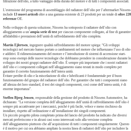
filtrazione dell'olio, a tutto vantaggio della durata del motore e di tutti i componenti associati.
L’estensione del programma di assemblaggio del radiatore dell’olio per l’aftermarket Nissens
include
13 nuovi articoli
oltre a una gamma esistente di 23 prodotti per un totale di
oltre 220
referenze
OE.
Nello sviluppo di questa soluzione, Nissens ha sottoposto il radiatore dell’olio con
alloggiamento a un’
ampia serie di test
per ciascun componente collegato, al fine di garantire
affidabilità e prestazioni dell’unità di raffreddamento dell’olio completa.
Martin Ejlertsen
, ingegnere qualità raffreddamento del motore spiega: “Gli sviluppi
tecnologici nel mercato hanno portato a cambiamenti nel motore che influenzano l’uso di olio
e additivi. Il ridimensionamento del motore e l’introduzione di sistemi di accensione start-
stop sono esempi delle nuove tecnologie che dobbiamo prendere in considerazione durante lo
sviluppo dei nostri gruppi radiatore dell’olio. È sempre più importante che i nostri radiatori
dell’olio e i componenti collegati nell’alloggiamento siano testati in modo completo per
garantire il corretto funzionamento dell’intera unità.
Evitare perdite di olio e la miscelazione di olio e lubrificanti è fondamentale per il buon
funzionamento del gruppo del radiatore dell’olio. Per garantire che tutti i componenti siano
all’altezza dei loro standard, il test dei singoli componenti, così come dell’intera unità, è di
enorme importanza”.
Steffen Bjerg Jensen
, responsabile della gestione del prodotto di Nissens Automotive, ha
dichiarato: “La versione completa dell’alloggiamento dell’unità di raffreddamento dell’olio è
sempre più accattivante per i meccanici, poiché è più facile, veloce e meno rischioso da
installare, rispetto all’ordinazione e all’installazione dei singoli componenti.
Un piccolo progetto pilota completato prima del lancio del prodotto ha indicato che diversi
mercati preferiscono e in alcuni casi sono interessati solo alla versione completa
dell’alloggiamento piuttosto che all’acquisizione di tutti i componenti singolarmente. Questo
è il motivo per cui ora abbiamo ampliato la nostra linea di radiatori dell’olio per includere la