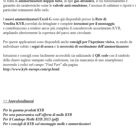
Si tratta di
ammortizzatori doppio tubo
, di tipo
gas-idraulico
, il cui funzionamento è
garantito da caratteristiche come le
valvole anti-emulsione
, l’assenza di saldature e riporti e i
particolari trattamenti dello stelo.
I
nuovi ammortizzatori Excel-G
sono già disponibili presso la
Rete di
Vendita KYB
,
corredati da dettagliate e complete
istruzioni per il montaggio
,
e contribuiscono a rendere ancor più completo il considerevole assortimento KYB,
ampliando ulteriormente la copertura del parco auto circolante.
Per queste applicazioni sono disponibili anche
consigli per l’ispezione visiva
, in modo da
individuare subito i
segni di usura
e la
necessità di sostituzione dell’ammortizzatore
.
Istruzioni e consigli sono facilmente accessibili sia utilizzando il
QR code
con il simbolo
della chiave inglese stampato sulla confezione, sia (in mancanza di uno smartphone)
inserendo i codici nel campo “
Find Part
” alla pagina
http://www.kyb-europe.com/qr.html
.
>> Approfondimenti
Per la gamma prodotti KYB
Per una panoramica sull’offerta di molle KYB
Per il Catalogo Molle KYB 2013 (pdf)
Per i consigli di KYB sul montaggio molle e ammortizzatori