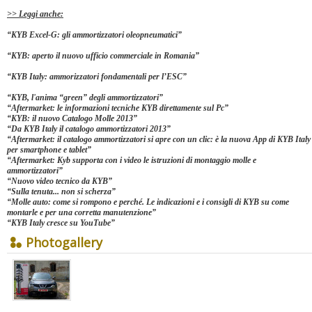
>> Leggi anche:
“
KYB Excel-G: gli ammortizzatori oleopneumatici
”
“
KYB: aperto il nuovo ufficio commerciale in Romania
”
“
KYB Italy: ammorizzatori fondamentali per l’ESC
”
“
KYB, l'anima “green” degli ammortizzatori”
“
Aftermarket: le informazioni tecniche KYB direttamente sul Pc
”
“
KYB: il nuovo Catalogo Molle 2013
”
“
Da KYB Italy il catalogo ammortizzatori 2013
”
“
Aftermarket: il catalogo ammortizzatori si apre con un clic: è la nuova App di KYB Italy
per smartphone e tablet
”
“
Aftermarket: Kyb supporta con i video le istruzioni di montaggio molle e
ammortizzatori
”
“
Nuovo video tecnico da KYB
”
“
Sulla tenuta... non si scherza
”
“
Molle auto: come si rompono e perché. Le indicazioni e i consigli di KYB su come
montarle e per una corretta manutenzione
”
“
KYB Italy cresce su YouTube
”
Photogallery