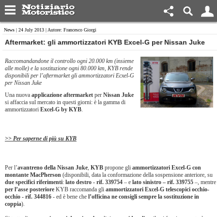
News
| 24 July 2013 | Autore: Francesco Giorgi
Aftermarket: gli ammortizzatori KYB Excel-G per Nissan Juke
Raccomandandone il controllo ogni 20.000 km (insieme
alle molle) e la sostituzione ogni 80.000 km, KYB rende
disponibili per l’aftermarket gli ammortizzatori Ecxel-G
per Nissan Juke
Una nuova
applicazione aftermarket
per
Nissan Juke
si affaccia sul mercato in questi giorni: è la gamma di
ammortizzatori
Excel-G by KYB
.
>> Per saperne di più su KYB
Per l’
avantreno della Nissan Juke
,
KYB
propone gli
ammortizzatori Excel-G con
montante MacPherson
(disponibili, data la conformazione della sospensione anteriore, su
due specifici riferimenti
:
lato destro - rif. 339754
– e
lato sinistro – rif. 339755
–, mentre
per l’asse posteriore
KYB raccomanda gli
ammortizzatori Excel-G telescopici occhio-
occhio - rif. 344816
- ed è bene che
l’officina ne consigli sempre la sostituzione in
coppia
).