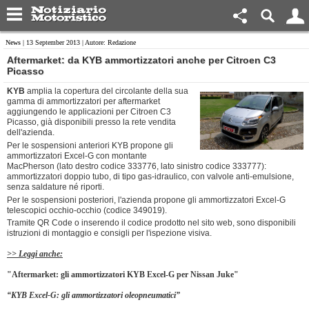
News
| 13 September 2013 | Autore: Redazione
Aftermarket: da KYB ammortizzatori anche per Citroen C3
Picasso
KYB
amplia la copertura del circolante della sua
gamma di ammortizzatori per aftermarket
aggiungendo le applicazioni per Citroen C3
Picasso, già disponibili presso la rete vendita
dell'azienda.
Per le sospensioni anteriori KYB propone gli
ammortizzatori Excel-G con montante
MacPherson (lato destro codice 333776, lato sinistro codice 333777):
ammortizzatori doppio tubo, di tipo gas-idraulico, con valvole anti-emulsione,
senza saldature né riporti.
Per le sospensioni posteriori, l'azienda propone gli ammortizzatori Excel-G
telescopici occhio-occhio (codice 349019).
Tramite QR Code o inserendo il codice prodotto nel sito web, sono disponibili
istruzioni di montaggio e consigli per l'ispezione visiva.
>> Leggi anche:
"Aftermarket: gli ammortizzatori KYB Excel-G per Nissan Juke"
“
KYB Excel-G: gli ammortizzatori oleopneumatici
”