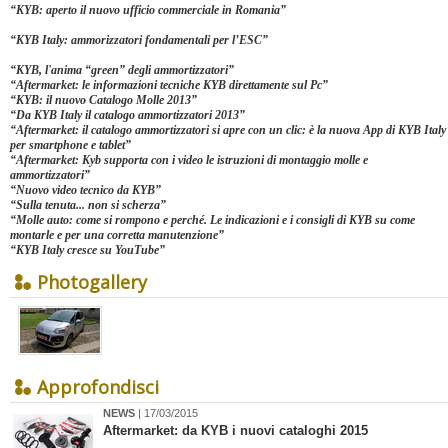
“
KYB: aperto il nuovo ufficio commerciale in Romania
”
“
KYB Italy: ammorizzatori fondamentali per l’ESC
”
“
KYB, l'anima “green” degli ammortizzatori”
“
Aftermarket: le informazioni tecniche KYB direttamente sul Pc
”
“
KYB: il nuovo Catalogo Molle 2013
”
“
Da KYB Italy il catalogo ammortizzatori 2013
”
“
Aftermarket: il catalogo ammortizzatori si apre con un clic: è la nuova App di KYB Italy
per smartphone e tablet
”
“
Aftermarket: Kyb supporta con i video le istruzioni di montaggio molle e
ammortizzatori
”
“
Nuovo video tecnico da KYB
”
“
Sulla tenuta... non si scherza
”
“
Molle auto: come si rompono e perché. Le indicazioni e i consigli di KYB su come
montarle e per una corretta manutenzione
”
“
KYB Italy cresce su YouTube
”
Photogallery
Approfondisci
NEWS
| 17/03/2015
Aftermarket: da KYB i nuovi cataloghi 2015