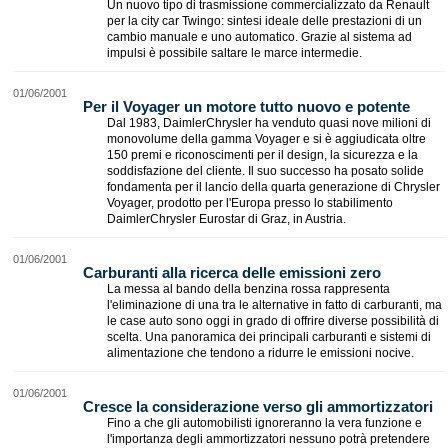
Un nuovo tipo di trasmissione commercializzato da Renault
per la city car Twingo: sintesi ideale delle prestazioni di un
cambio manuale e uno automatico. Grazie al sistema ad
impulsi è possibile saltare le marce intermedie.
01/06/2001
Per il Voyager un motore tutto nuovo e potente
Dal 1983, DaimlerChrysler ha venduto quasi nove milioni di
monovolume della gamma Voyager e si è aggiudicata oltre
150 premi e riconoscimenti per il design, la sicurezza e la
soddisfazione del cliente. Il suo successo ha posato solide
fondamenta per il lancio della quarta generazione di Chrysler
Voyager, prodotto per l'Europa presso lo stabilimento
DaimlerChrysler Eurostar di Graz, in Austria.
01/06/2001
Carburanti alla ricerca delle emissioni zero
La messa al bando della benzina rossa rappresenta
l'eliminazione di una tra le alternative in fatto di carburanti, ma
le case auto sono oggi in grado di offrire diverse possibilità di
scelta. Una panoramica dei principali carburanti e sistemi di
alimentazione che tendono a ridurre le emissioni nocive.
01/06/2001
Cresce la considerazione verso gli ammortizzatori
Fino a che gli automobilisti ignoreranno la vera funzione e
l'importanza degli ammortizzatori nessuno potrà pretendere