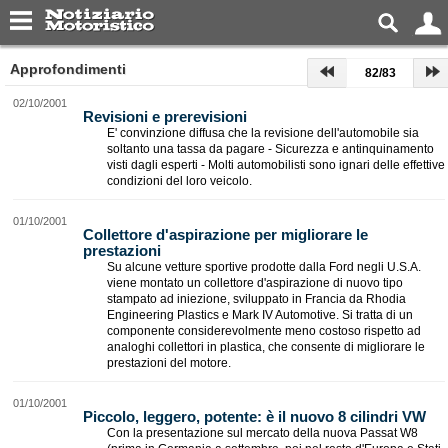
Approfondimenti
82/83
02/10/2001
Revisioni e prerevisioni
E' convinzione diffusa che la revisione dell'automobile sia
soltanto una tassa da pagare - Sicurezza e antinquinamento
visti dagli esperti - Molti automobilisti sono ignari delle effettive
condizioni del loro veicolo.
01/10/2001
Collettore d'aspirazione per migliorare le
prestazioni
Su alcune vetture sportive prodotte dalla Ford negli U.S.A.
viene montato un collettore d'aspirazione di nuovo tipo
stampato ad iniezione, sviluppato in Francia da Rhodia
Engineering Plastics e Mark IV Automotive. Si tratta di un
componente considerevolmente meno costoso rispetto ad
analoghi collettori in plastica, che consente di migliorare le
prestazioni del motore.
01/10/2001
Piccolo, leggero, potente: è il nuovo 8 cilindri VW
Con la presentazione sul mercato della nuova Passat W8