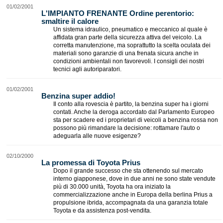
01/02/2001
L'IMPIANTO FRENANTE Ordine perentorio:
smaltire il calore
Un sistema idraulico, pneumatico e meccanico al quale è
affidata gran parte della sicurezza attiva del veicolo. La
corretta manutenzione, ma soprattutto la scelta oculata dei
materiali sono garanzie di una frenata sicura anche in
condizioni ambientali non favorevoli. I consigli dei nostri
tecnici agli autoriparatori.
01/02/2001
Benzina super addio!
Il conto alla rovescia è partito, la benzina super ha i giorni
contati. Anche la deroga accordato dal Parlamento Europeo
sta per scadere ed i proprietari di veicoli a benzina rossa non
possono più rimandare la decisione: rottamare l'auto o
adeguarla alle nuove esigenze?
02/10/2000
La promessa di Toyota Prius
Dopo il grande successo che sta ottenendo sul mercato
interno giapponese, dove in due anni ne sono state vendute
più di 30.000 unità, Toyota ha ora iniziato la
commercializzazione anche in Europa della berlina Prius a
propulsione ibrida, accompagnata da una garanzia totale
Toyota e da assistenza post-vendita.