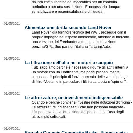
da loro che si rechino dal meccanico per un controllo
periodico o per una sostituzione. E' necessario dunque
sensibilizzare e responsabilizzare chi guida.
01/05/2001
Alimentazione ibrida secondo Land Rover
Land Rover, già fornitore tecnico del WWF, prosegue con il
proprio impegno nel rispetto ambientale, offrendo al mercato
una versione del Freelander a doppia alimentazione
benzina/GPL. Suo partner l'italiana Tartarini Auto.
01/05/2001
La filtrazione dell'olio nei motori a scoppio
Tutti sappiamo perché è necessario ridurre gli attriti interni a
un motore con un lubrificante, ma pochi probabilmente
conoscono il principio di funzionamento delle varie tipologie
di filtro. Vediamo in particolare i filtri a cartuccia e "spin-on".
01/05/2001
Le attrezzature, un investimento indispensabile
Quando e perchè conviene investire nelle dotazioni d'officina -
Le attrezzature indispensabili che non possono mancare -
L'importanza della formazione del personale all'uso degli
attrezzi più sofisticati.
01/04/2001
Porsche Ceramic Composite Brake - Nuova pietra