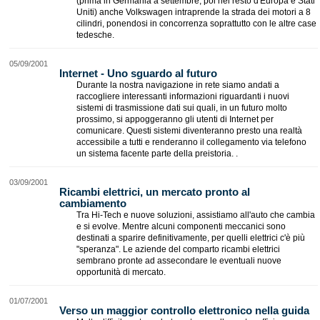
(prima in Germania a settembre, poi nel resto d'Europa e Stati
Uniti) anche Volkswagen intraprende la strada dei motori a 8
cilindri, ponendosi in concorrenza soprattutto con le altre case
tedesche.
05/09/2001
Internet - Uno sguardo al futuro
Durante la nostra navigazione in rete siamo andati a
raccogliere interessanti informazioni riguardanti i nuovi
sistemi di trasmissione dati sui quali, in un futuro molto
prossimo, si appoggeranno gli utenti di Internet per
comunicare. Questi sistemi diventeranno presto una realtà
accessibile a tutti e renderanno il collegamento via telefono
un sistema facente parte della preistoria. .
03/09/2001
Ricambi elettrici, un mercato pronto al
cambiamento
Tra Hi-Tech e nuove soluzioni, assistiamo all'auto che cambia
e si evolve. Mentre alcuni componenti meccanici sono
destinati a sparire definitivamente, per quelli elettrici c'è più
"speranza". Le aziende del comparto ricambi elettrici
sembrano pronte ad assecondare le eventuali nuove
opportunità di mercato.
01/07/2001
Verso un maggior controllo elettronico nella guida