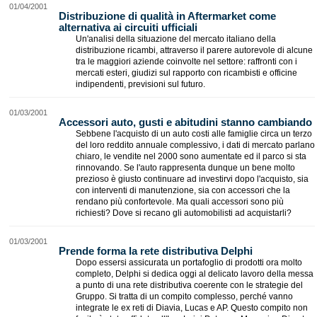
01/04/2001
Distribuzione di qualità in Aftermarket come
alternativa ai circuiti ufficiali
Un'analisi della situazione del mercato italiano della
distribuzione ricambi, attraverso il parere autorevole di alcune
tra le maggiori aziende coinvolte nel settore: raffronti con i
mercati esteri, giudizi sul rapporto con ricambisti e officine
indipendenti, previsioni sul futuro.
01/03/2001
Accessori auto, gusti e abitudini stanno cambiando
Sebbene l'acquisto di un auto costi alle famiglie circa un terzo
del loro reddito annuale complessivo, i dati di mercato parlano
chiaro, le vendite nel 2000 sono aumentate ed il parco si sta
rinnovando. Se l'auto rappresenta dunque un bene molto
prezioso è giusto continuare ad investirvi dopo l'acquisto, sia
con interventi di manutenzione, sia con accessori che la
rendano più confortevole. Ma quali accessori sono più
richiesti? Dove si recano gli automobilisti ad acquistarli?
01/03/2001
Prende forma la rete distributiva Delphi
Dopo essersi assicurata un portafoglio di prodotti ora molto
completo, Delphi si dedica oggi al delicato lavoro della messa
a punto di una rete distributiva coerente con le strategie del
Gruppo. Si tratta di un compito complesso, perché vanno
integrate le ex reti di Diavia, Lucas e AP. Questo compito non