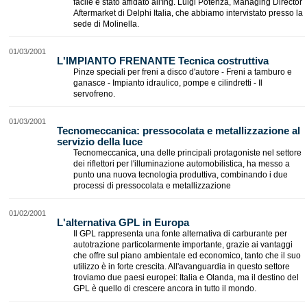
facile è stato affidato all'Ing. Luigi Potenza, Managing Director
Aftermarket di Delphi Italia, che abbiamo intervistato presso la
sede di Molinella.
01/03/2001
L'IMPIANTO FRENANTE Tecnica costruttiva
Pinze speciali per freni a disco d'autore - Freni a tamburo e
ganasce - Impianto idraulico, pompe e cilindretti - Il
servofreno.
01/03/2001
Tecnomeccanica: pressocolata e metallizzazione al
servizio della luce
Tecnomeccanica, una delle principali protagoniste nel settore
dei riflettori per l'illuminazione automobilistica, ha messo a
punto una nuova tecnologia produttiva, combinando i due
processi di pressocolata e metallizzazione
01/02/2001
L'alternativa GPL in Europa
Il GPL rappresenta una fonte alternativa di carburante per
autotrazione particolarmente importante, grazie ai vantaggi
che offre sul piano ambientale ed economico, tanto che il suo
utilizzo è in forte crescita. All'avanguardia in questo settore
troviamo due paesi europei: Italia e Olanda, ma il destino del
GPL è quello di crescere ancora in tutto il mondo.