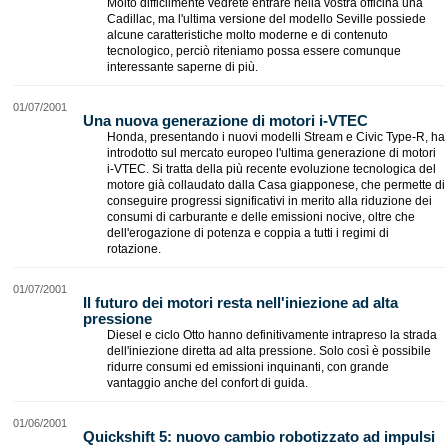
Molto difficilmente vedrete entrare nella vostra officina una
Cadillac, ma l'ultima versione del modello Seville possiede
alcune caratteristiche molto moderne e di contenuto
tecnologico, perciò riteniamo possa essere comunque
interessante saperne di più.
01/07/2001
Una nuova generazione di motori i-VTEC
Honda, presentando i nuovi modelli Stream e Civic Type-R, ha
introdotto sul mercato europeo l'ultima generazione di motori
i-VTEC. Si tratta della più recente evoluzione tecnologica del
motore già collaudato dalla Casa giapponese, che permette di
conseguire progressi significativi in merito alla riduzione dei
consumi di carburante e delle emissioni nocive, oltre che
dell'erogazione di potenza e coppia a tutti i regimi di
rotazione.
01/07/2001
Il futuro dei motori resta nell'iniezione ad alta
pressione
Diesel e ciclo Otto hanno definitivamente intrapreso la strada
dell'iniezione diretta ad alta pressione. Solo così è possibile
ridurre consumi ed emissioni inquinanti, con grande
vantaggio anche del confort di guida.
01/06/2001
Quickshift 5: nuovo cambio robotizzato ad impulsi