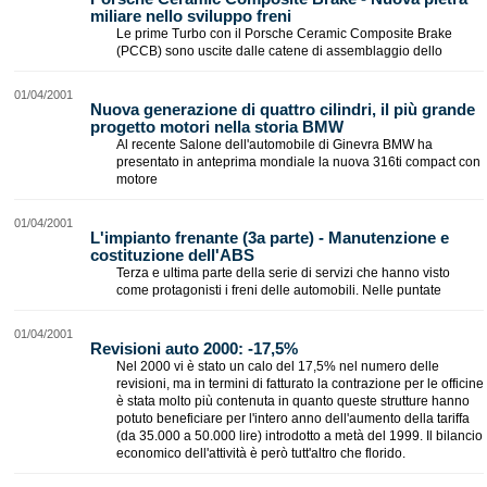
miliare nello sviluppo freni
Le prime Turbo con il Porsche Ceramic Composite Brake
(PCCB) sono uscite dalle catene di assemblaggio dello
01/04/2001
Nuova generazione di quattro cilindri, il più grande
progetto motori nella storia BMW
Al recente Salone dell'automobile di Ginevra BMW ha
presentato in anteprima mondiale la nuova 316ti compact con
motore
01/04/2001
L'impianto frenante (3a parte) - Manutenzione e
costituzione dell'ABS
Terza e ultima parte della serie di servizi che hanno visto
come protagonisti i freni delle automobili. Nelle puntate
01/04/2001
Revisioni auto 2000: -17,5%
Nel 2000 vi è stato un calo del 17,5% nel numero delle
revisioni, ma in termini di fatturato la contrazione per le officine
è stata molto più contenuta in quanto queste strutture hanno
potuto beneficiare per l'intero anno dell'aumento della tariffa
(da 35.000 a 50.000 lire) introdotto a metà del 1999. Il bilancio
economico dell'attività è però tutt'altro che florido.