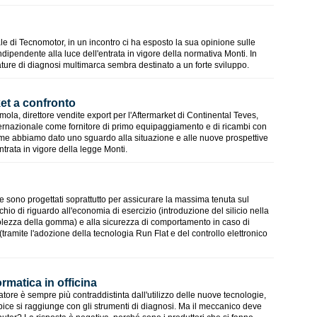
le di Tecnomotor, in un incontro ci ha esposto la sua opinione sulle
ndipendente alla luce dell'entrata in vigore della normativa Monti. In
zzature di diagnosi multimarca sembra destinato a un forte sviluppo.
et a confronto
la, direttore vendite export per l'Aftermarket di Continental Teves,
ernazionale come fornitore di primo equipaggiamento e di ricambi con
ieme abbiamo dato uno sguardo alla situazione e alle nuove prospettive
trata in vigore della legge Monti.
e sono progettati soprattutto per assicurare la massima tenuta sul
chio di riguardo all'economia di esercizio (introduzione del silicio nella
lezza della gomma) e alla sicurezza di comportamento in caso di
 (tramite l'adozione della tecnologia Run Flat e del controllo elettronico
ormatica in officina
ratore è sempre più contraddistinta dall'utilizzo delle nuove tecnologie,
'apice si raggiunge con gli strumenti di diagnosi. Ma il meccanico deve