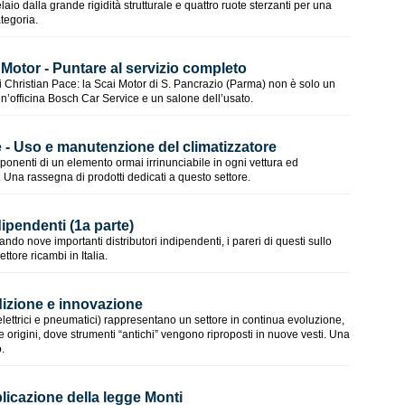
aio dalla grande rigidità strutturale e quattro ruote sterzanti per una
ategoria.
Motor - Puntare al servizio completo
di Christian Pace: la Scai Motor di S. Pancrazio (Parma) non è solo un
’officina Bosch Car Service e un salone dell’usato.
e - Uso e manutenzione del climatizzatore
mponenti di un elemento ormai irrinunciabile in ogni vettura ed
. Una rassegna di prodotti dedicati a questo settore.
ndipendenti (1a parte)
tando nove importanti distributori indipendenti, i pareri di questi sullo
ettore ricambi in Italia.
adizione e innovazione
, elettrici e pneumatici) rappresentano un settore in continua evoluzione,
 origini, dove strumenti “antichi” vengono riproposti in nuove vesti. Una
.
plicazione della legge Monti