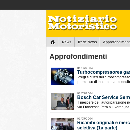
Collins
News
Trade News
Approfondiment
Approfondimenti
01/06/2004
Turbocompressorea gas d
Pregi e difetti del turbocompress
permesso di incrementare sensibi
01/05/2004
Bosch Car Service Serre
Il mestiere dell’autoriparazione n
via Francesco Pera a Livorno, ha si
01/05/2004
Ricambi originali e mer
selettiva (1a parte)