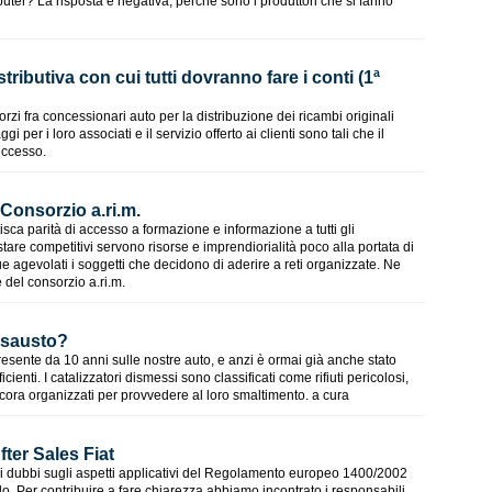
puter? La risposta è negativa, perché sono i produttori che si fanno
ributiva con cui tutti dovranno fare i conti (1ª
orzi fra concessionari auto per la distribuzione dei ricambi originali
i per i loro associati e il servizio offerto ai clienti sono tali che il
uccesso.
Consorzio a.ri.m.
sca parità di accesso a formazione e informazione a tutti gli
stare competitivi servono risorse e imprendiorialità poco alla portata di
 agevolati i soggetti che decidono di aderire a reti organizzate. Ne
 del consorzio a.ri.m.
 esausto?
 presente da 10 anni sulle nostre auto, e anzi è ormai già anche stato
icienti. I catalizzatori dismessi sono classificati come rifiuti pericolosi,
ora organizzati per provvedere al loro smaltimento. a cura
ter Sales Fiat
li dubbi sugli aspetti applicativi del Regolamento europeo 1400/2002
. Per contribuire a fare chiarezza abbiamo incontrato i responsabili