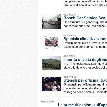
completamente in alluminio, un tel
tenuta di strada al vertice della c
01/03/2004
Bosch Car Service Scai 
Una struttura sui generis quella 
concessionario Opel, ma anche un
01/03/2004
Speciale climatizzazion
Principi base, ciclo di lavoro, co
essenziale per il comfort di guida
01/02/2004
Il punto di vista degli i
In un’inchiesta realizzata intervis
stato attuale e le prospettive del s
01/02/2004
Utensili per officina: tr
Gli utensili per officina (manuali
ma saldamente legato alle proprie
rassegna delle novità sul mercato
01/02/2004
Le prime riflessioni sull’ap