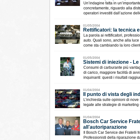
Un’indagine fatta in un’important
concretamente, riguardo alla distri
operatori investiti dall’azione del
01/05/2004
Rettificatori: la tecnica e
La parola ai rettificatori, profess
auto. Quali sono, anche alla luce 
come sta cambiando la loro client
01/05/2004
Sistemi di iniezione - Le
Consumi di carburante più vantagg
di carico, maggiore facilità di a
inquinanti: questi i risultati ragg
01/04/2004
Il punto di vista degli i
L’inchiesta sulle opinioni di nove
legate alle strategie di marketing
01/04/2004
Bosch Car Service Frate
all’autoriparazione
Il Bosch Car Service dei Fratell
Professionisti della riparazione d