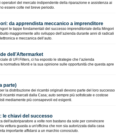
gli operatori del mercato indipendente della riparazione e assistenza ai
ono essere colte nel breve periodo.
ori: da apprendista meccanico a imprenditore
ngori le tappe fondamentali del successo imprenditoriale della Mingori
ibuito maggiormente allo sviluppo dell’azienda durante anni di radicali
elettronica e meccanica dell’auto.
ide dell’Aftermarket
ale di UFI Filters, ci ha esposto le strategie che l’azienda
va normativa Monti e la sua opinione sulle opportunità che questa apre
a parte)
per la distribuzione dei ricambi originali devono parte del loro successo
 ricambi marcati dalla Casa; auto sempre più sofisticate e costose
sti mediamente più consapevoli ed esigenti.
: le chiavi del successo
a dell'autoriparatore a volte non bastano da sole per convincere
pria vettura guasta a un'officina che non sia autorizzata dalla casa
nta importante affidarsi a un marchio conosciuto.