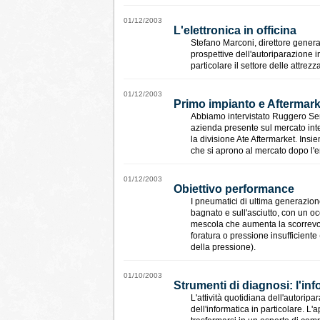
01/12/2003
L'elettronica in officina
Stefano Marconi, direttore genera
prospettive dell'autoriparazione i
particolare il settore delle attre
01/12/2003
Primo impianto e Aftermark
Abbiamo intervistato Ruggero Semo
azienda presente sul mercato int
la divisione Ate Aftermarket. Ins
che si aprono al mercato dopo l'en
01/12/2003
Obiettivo performance
I pneumatici di ultima generazion
bagnato e sull'asciutto, con un oc
mescola che aumenta la scorrevo
foratura o pressione insufficiente
della pressione).
01/10/2003
Strumenti di diagnosi: l'inf
L'attività quotidiana dell'autoripa
dell'informatica in particolare. L