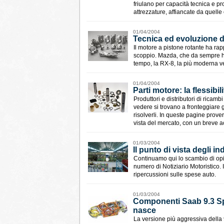
friulano per capacità tecnica e p
attrezzature, affiancate da quelle
01/04/2004
Tecnica ed evoluzione 
Il motore a pistone rotante ha rap
scoppio. Mazda, che da sempre ha
tempo, la RX-8, la più moderna v
01/04/2004
Parti motore: la flessibili
Produttori e distributori di ricam
vedere si trovano a fronteggiare g
risolverli. In queste pagine prove
vista del mercato, con un breve ac
01/03/2004
Il punto di vista degli i
Continuamo qui lo scambio di opini
numero di Notiziario Motoristico. 
ripercussioni sulle spese auto.
01/03/2004
Componenti Saab 9.3 Sp
nasce
La versione più aggressiva della 