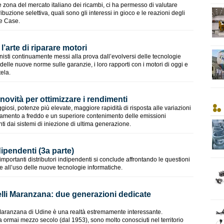
e zona del mercato italiano dei ricambi, ci ha permesso di valutare
buzione selettiva, quali sono gli interessi in gioco e le reazioni degli
le Case.
 l’arte di riparare motori
ionisti continuamente messi alla prova dall’evolversi delle tecnologie
delle nuove norme sulle garanzie, i loro rapporti con i motori di oggi e
ela.
 novità per ottimizzare i rendimenti
iosi, potenze più elevate, maggiore rapidità di risposta alle variazioni
vviamento a freddo e un superiore contenimento delle emissioni
iunti dai sistemi di iniezione di ultima generazione.
ndipendenti (3a parte)
 importanti distributori indipendenti si conclude affrontando le questioni
 e all’uso delle nuove tecnologie informatiche.
lli Maranzana: due generazioni dedicate
i Maranzana di Udine è una realtà estremamente interessante.
a ormai mezzo secolo (dal 1953), sono molto conosciuti nel territorio