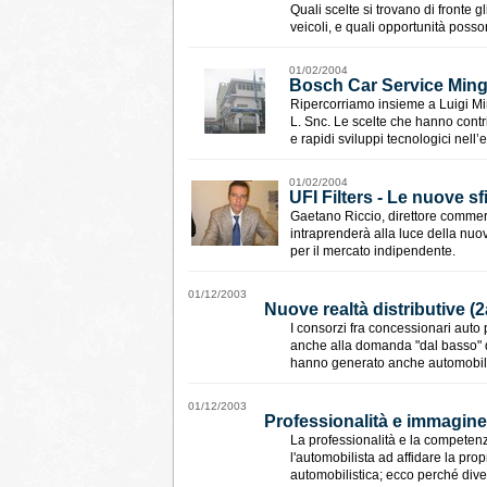
Quali scelte si trovano di fronte 
veicoli, e quali opportunità poss
01/02/2004
Bosch Car Service Ming
Ripercorriamo insieme a Luigi Mi
L. Snc. Le scelte che hanno contr
e rapidi sviluppi tecnologici nell’
01/02/2004
UFI Filters - Le nuove sf
Gaetano Riccio, direttore commerci
intraprenderà alla luce della nuo
per il mercato indipendente.
01/12/2003
Nuove realtà distributive (2
I consorzi fra concessionari auto 
anche alla domanda "dal basso" di
hanno generato anche automobili
01/12/2003
Professionalità e immagine
La professionalità e la competenz
l'automobilista ad affidare la pro
automobilistica; ecco perché dive