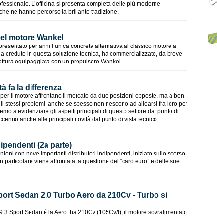
rofessionale. L’officina si presenta completa delle più moderne
 che ne hanno percorso la brillante tradizione.
del motore Wankel
presentato per anni l’unica concreta alternativa al classico motore a
 creduto in questa soluzione tecnica, ha commercializzato, da breve
ettura equipaggiata con un propulsore Wankel.
tà fa la differenza
bi per il motore affrontano il mercato da due posizioni opposte, ma a ben
li stessi problemi, anche se spesso non riescono ad allearsi fra loro per
remo a evidenziare gli aspetti principali di questo settore dal punto di
cenno anche alle principali novità dal punto di vista tecnico.
ndipendenti (2a parte)
oni con nove importanti distributori indipendenti, iniziato sullo scorso
In particolare viene affrontata la questione del “caro euro” e delle sue
ort Sedan 2.0 Turbo Aero da 210Cv - Turbo si
9.3 Sport Sedan è la Aero: ha 210Cv (105Cv/l), il motore sovralimentato