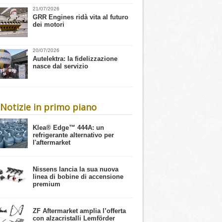
21/07/2026
GRR Engines ridà vita al futuro
dei motori
20/07/2026
Autelektra: la fidelizzazione
nasce dal servizio
Notizie in primo piano
​Klea® Edge™ 444A: un
refrigerante alternativo per
l'aftermarket
Nissens lancia la sua nuova
linea di bobine di accensione
premium
ZF Aftermarket amplia l’offerta
con alzacristalli Lemförder