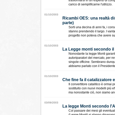
trasformarsi in un esperto di com
carico di semplificarne l'utilizzo.
01/10/2003
Ricambi OES: una realtà dist
parte)
Sorti una decina di anni fa, i cons
stanno prendendo il largo. I vantagg
progetto non poteva che avere s
01/10/2003
La Legge monti secondo il 
Nonostante la legge Monti garanti
autoriparatori del mercato, per re
singole officine. Sembrano dunque
abbiamo parlato con il Presidente
01/10/2003
Che fine fa il catalizzatore
Il convertitore catalitico è ormai
sostituito con nuovi modelli più eff
ma nonostante ciò, non siamo anc
03/09/2003
La legge Monti secondo l'Af
Col passare dei mesi gli eventua
(Legge Monti) si stanno dipanando