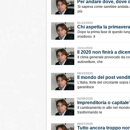
Per andare dove, dove
Si sapeva come sarebbe andata a fi
più
01/12/2020
​Chi aspetta la primaver
Dopo la prima fase di questo lu
insidioso. Il
13/11/2020
Il 2020 non finirà a dic
Il clima generale provocato da co
autovetture, che
09/10/2020
Il mondo del post vendi
L’Italia, forte del circolante sopra
garantisce
04/09/2020
Imprenditoria o capitale
Il cambiamento in atto nel mondo 
trasformando le
09/07/2020
Tutto ancora troppo no