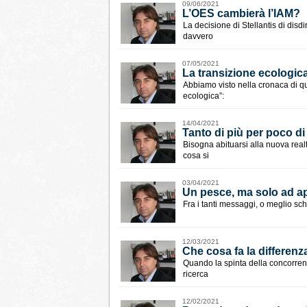
09/06/2021
L’OES cambierà l’IAM?
La decisione di Stellantis di disd
davvero
07/05/2021
La transizione ecologi
Abbiamo visto nella cronaca di que
ecologica”:
14/04/2021
Tanto di più per poco di
Bisogna abituarsi alla nuova realt
cosa si
03/04/2021
​Un pesce, ma solo ad ap
Fra i tanti messaggi, o meglio sc
12/03/2021
Che cosa fa la differenz
Quando la spinta della concorrenza
ricerca
12/02/2021