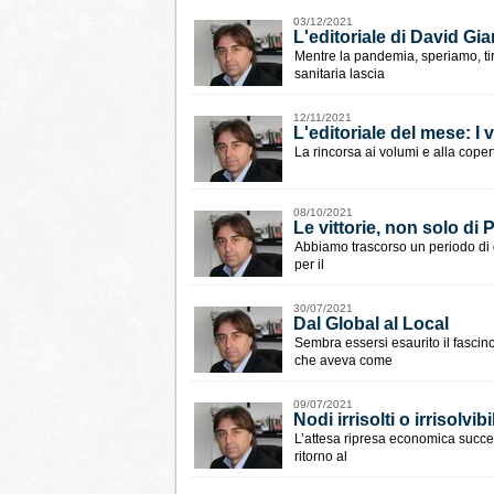
03/12/2021
L'editoriale di David Gi
Mentre la pandemia, speriamo, tira
sanitaria lascia
12/11/2021
​L'editoriale del mese: 
La rincorsa ai volumi e alla copert
08/10/2021
Le vittorie, non solo di P
Abbiamo trascorso un periodo di gr
per il
30/07/2021
Dal Global al Local
Sembra essersi esaurito il fasci
che aveva come
09/07/2021
Nodi irrisolti o irrisolvibi
L’attesa ripresa economica succ
ritorno al