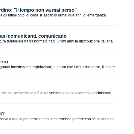
ardino: "Il tempo non va mai perso"
 gli ultimi colpi di coda, il lascito di ormai due anni di emergenza
I vasi comunicanti, comunicano
ura territoriale ha trasformato negli ultimi anni la distribuzione italiana
irro
andi incertezze e trepidazioni, la paura che tutto si fermasse, il timore
no che ha contaminato più di un ventennio della economia occidentale,
li?
essiva a quella pandemica non sembrerebbe portare con sé soltanto un