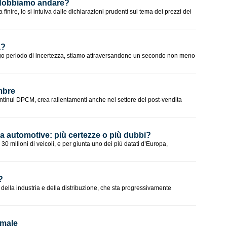
 dobbiamo andare?
nire, lo si intuiva dalle dichiarazioni prudenti sul tema dei prezzi dei
a?
ngo periodo di incertezza, stiamo attraversandone un secondo non meno
embre
ntinui DPCM, crea rallentamenti anche nel settore del post-vendita
ta automotive: più certezze o più dubbi?
 i 30 milioni di veicoli, e per giunta uno dei più datati d’Europa,
?
della industria e della distribuzione, che sta progressivamente
rmale