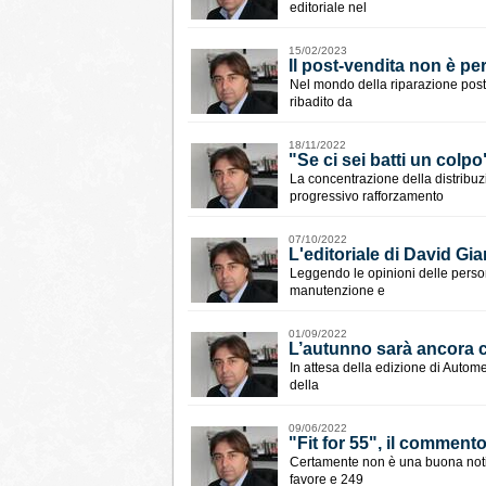
editoriale nel
15/02/2023
Il post-vendita non è per 
Nel mondo della riparazione post-
ribadito da
18/11/2022
"Se ci sei batti un colpo
La concentrazione della distribu
progressivo rafforzamento
07/10/2022
L'editoriale di David Gi
Leggendo le opinioni delle persone
manutenzione e
01/09/2022
​L’autunno sarà ancora 
In attesa della edizione di Autome
della
09/06/2022
"Fit for 55", il comment
Certamente non è una buona notiz
favore e 249