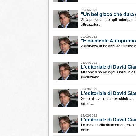
08/06/2022
"Un bel gioco che dura d
Si fa presto a dire agli autoripar
attrezzatura,
06/05/2022
"Finalmente Autopromote
A distanza di tre anni dall’ultimo
06/04/2022
L'editoriale di David Gia
Mi sono sino ad oggi astenuto dal
rivoluzione
08/03/2022
L'editoriale di David Gia
Sono gli eventi imprevedibili che
umana,
14/02/2022
L'editoriale di David G
La lenta uscita dalla emergenza s
delle