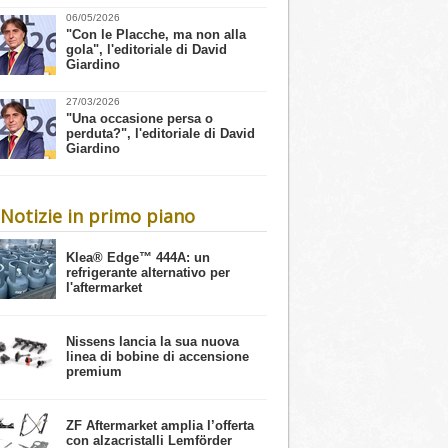
06/05/2026
"Con le Placche, ma non alla
gola", l'editoriale di David
Giardino
27/03/2026
"Una occasione persa o
perduta?", l'editoriale di David
Giardino
Notizie in primo piano
​Klea® Edge™ 444A: un
refrigerante alternativo per
l'aftermarket
Nissens lancia la sua nuova
linea di bobine di accensione
premium
ZF Aftermarket amplia l’offerta
con alzacristalli Lemförder