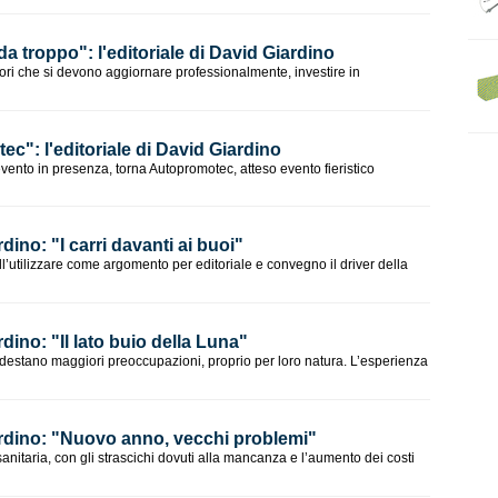
a troppo": l'editoriale di David Giardino
atori che si devono aggiornare professionalmente, investire in
c": l'editoriale di David Giardino
 evento in presenza, torna Autopromotec, atteso evento fieristico
rdino: "I carri davanti ai buoi"
l’utilizzare come argomento per editoriale e convegno il driver della
rdino: "Il lato buio della Luna"
 destano maggiori preoccupazioni, proprio per loro natura. L’esperienza
iardino: "Nuovo anno, vecchi problemi"
anitaria, con gli strascichi dovuti alla mancanza e l’aumento dei costi