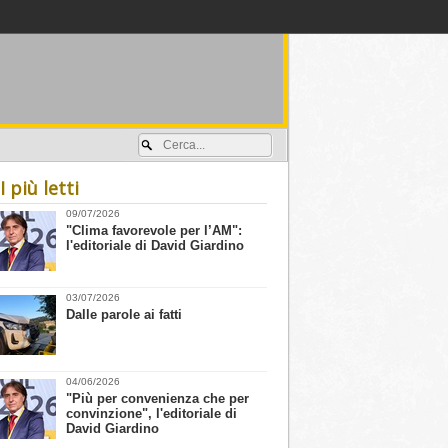
Accedi / registrati
I più letti
09/07/2026
"​Clima favorevole per l’AM":
l'editoriale di David Giardino
03/07/2026
Dalle parole ai fatti
04/06/2026
"Più per convenienza che per
convinzione", l'editoriale di
David Giardino